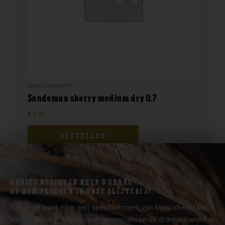
Geen categorie
Sandeman sherry medium dry 0.7
€
8,99
BESTELLEN
ADVIES NODIG? IK HELP U GRAAG.
OF KOM PROEVEN IN ONZE SLIJTERIJ!
Ben je op zoek naar een specifiek merk van bijvoorbeeld bier,
wijn of Whisky? Wij zijn een gespecialiseerde drankenhandel in