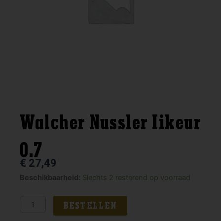
Walcher Nussler Iikeur
0.7
€
27,49
Walcher
Beschikbaarheid:
Slechts 2 resterend op voorraad
Nussler
Iikeur
BESTELLEN
0.7