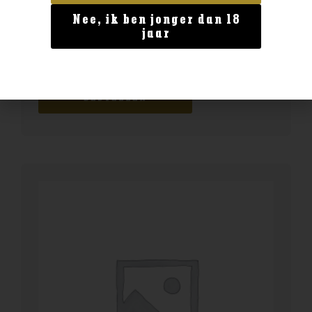
Nee, ik ben jonger dan 18
Geen categorie
jaar
Enate 234 Chardonnay Magnum
€
29,99
BESTELLEN