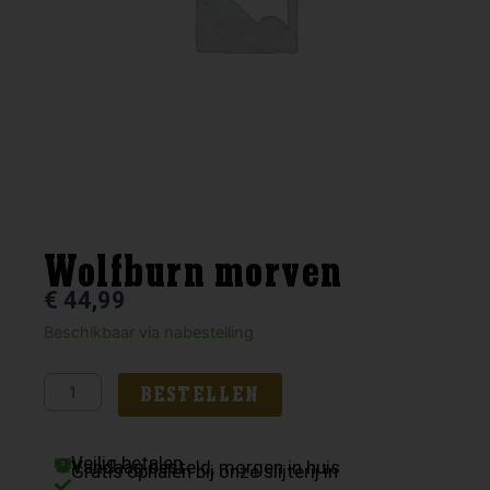
Wolfburn morven
€
44,99
Wolfburn
Beschikbaar via nabestelling
morven
aantal
BESTELLEN
Veilig betalen
Vandaag besteld, morgen in huis
Gratis ophalen bij onze slijterij in