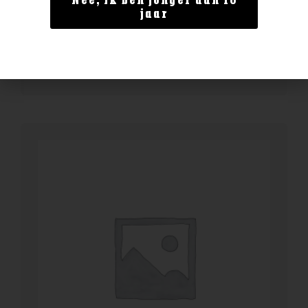
Nee, ik ben jonger dan 18
ChardoPino Chardonnay
jaar
€
14,99
BESTELLEN