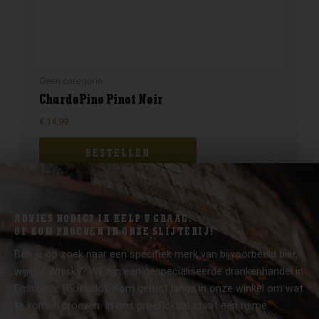
Geen categorie
ChardoPino Pinot Noir
€
14,99
BESTELLEN
ADVIES NODIG? IK HELP U GRAAG.
OF KOM PROEVEN IN ONZE SLIJTERIJ!
Ben je op zoek naar een specifiek merk van bijvoorbeeld bier,
wijn of Whisky? Wij zijn een gespecialiseerde drankenhandel in
Enschede (Boekelo). Kom gerust langs in onze winkel om wat
te komen proeven. In ons proeflokaal staat een ruime