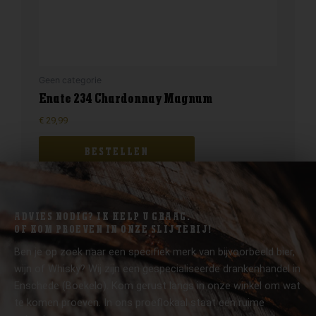
Geen categorie
Enate 234 Chardonnay Magnum
€
29,99
BESTELLEN
ADVIES NODIG? IK HELP U GRAAG.
OF KOM PROEVEN IN ONZE SLIJTERIJ!
Ben je op zoek naar een specifiek merk van bijvoorbeeld bier,
wijn of Whisky? Wij zijn een gespecialiseerde drankenhandel in
Enschede (Boekelo). Kom gerust langs in onze winkel om wat
te komen proeven. In ons proeflokaal staat een ruime