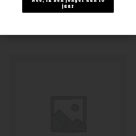
Nee, ik ben jonger dan 18
Enate Gewurztraminer
jaar
€
17,99
BESTELLEN