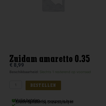
Zuidam amaretto 0.35
€
8,99
Zuidam
Beschikbaarheid:
Slechts 1 resterend op voorraad
amaretto
0.35
BESTELLEN
aantal
Veilig betalen
Vandaag besteld, morgen in huis
Gratis ophalen bij onze slijterij in