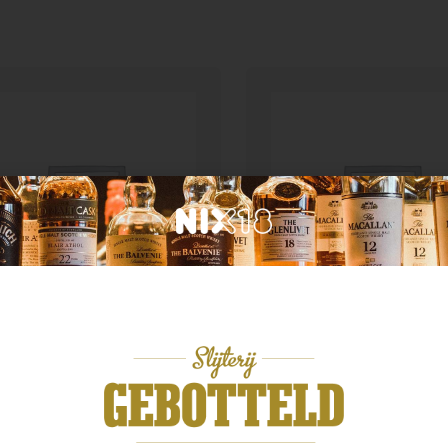
Geen categorie
n categorie
Cachaca 51 Pirassunu
tis 51 1.0 ltr
1.0 40%
,99
€
17,99