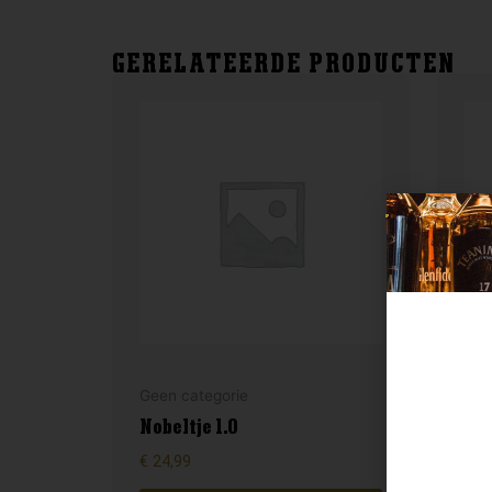
GERELATEERDE PRODUCTEN
Geen categorie
Gee
Nobeltje 1.0
Pas
€
24,99
€
24