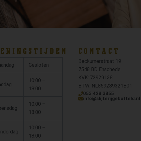
ENINGSTIJDEN
CONTACT
Beckumerstraat 19
andag
Gesloten
7548 BD Enschede
KVK: 72929138
10:00 –
nsdag
BTW: NL859289321B01
18:00
053 428 3855
info@slijterijgebotteld.nl
10:00 –
ensdag
18:00
10:00 –
nderdag
18:00