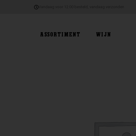
Ga
Vandaag voor 12:00 besteld, vandaag verzonden
naar
de
inhoud
ASSORTIMENT
WIJN