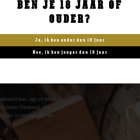
BEN JE 18 JAAR OF
BESTELLEN
BESTELLEN
OUDER?
Ja, ik ben ouder dan 18 jaar
Nee, ik ben jonger dan 18 jaar
orbeeld bier, wijn of Whisky?
 Enschede (Boekelo). Kom
oeven. In ons proeflokaal