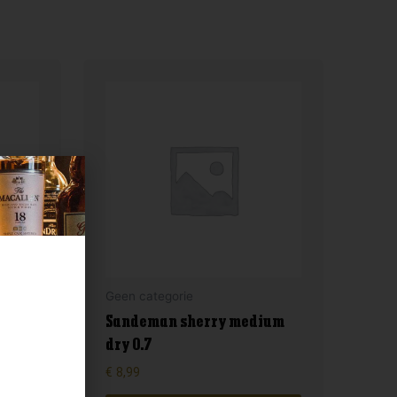
Geen categorie
nga
Sandeman sherry medium
dry 0.7
€
8,99