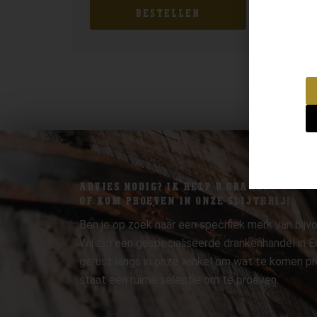
BESTELLEN
ADVIES NODIG? IK HELP U GRAAG.
OF KOM PROEVEN IN ONZE SLIJTERIJ!
Ben je op zoek naar een specifiek merk van bijvo
Wij zijn een gespecialiseerde drankenhandel in
gerust langs in onze winkel om wat te komen pr
staat een ruime selectie om te proeven.