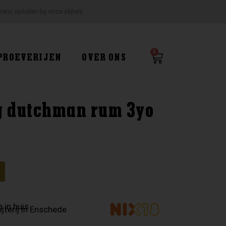
ratis ophalen bij onze slijterij
0
Winkelwagen
PROEVERIJEN
OVER ONS
g dutchman rum 3yo
 in huis
ijterij in Enschede