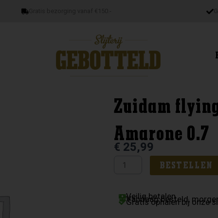
Gratis bezorging vanaf €150.-
G
Zuidam flyin
Amarone 0.7
€
25,99
Zuidam
BESTELLEN
flying
dutchman
Veilig betalen
Vandaag besteld, morgen
rum
Gratis ophalen bij onze sl
3yo