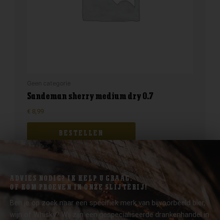
Geen categorie
Sandeman sherry medium dry 0.7
€
8,99
BESTELLEN
ADVIES NODIG? IK HELP U GRAAG.
OF KOM PROEVEN IN ONZE SLIJTERIJ!
Ben je op zoek naar een specifiek merk van bijvoorbeeld bier,
wijn of Whisky? Wij zijn een gespecialiseerde drankenhandel in