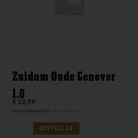
Zuidam Oude Genever
1.0
€
22,99
Zuidam
Beschikbaarheid:
Op voorraad
Oude
Genever
BESTELLEN
1.0