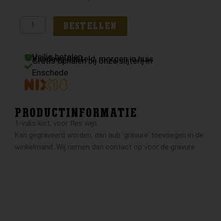
vaks
kist
BESTELLEN
aantal
Veilig betalen
Vandaag besteld, morgen in huis
Gratis ophalen bij onze slijterij in
Enschede
PRODUCTINFORMATIE
1-vaks kist, voor fles wijn.
Kan gegraveerd worden, dan aub ‘gravure’ toevoegen in de
winkelmand. Wij nemen dan contact op voor de gravure.