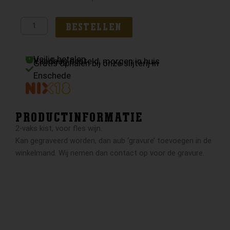
vaks
kist
BESTELLEN
aantal
Veilig betalen
Vandaag besteld, morgen in huis
Gratis ophalen bij onze slijterij in
Enschede
PRODUCTINFORMATIE
2-vaks kist, voor fles wijn.
Kan gegraveerd worden, dan aub ‘gravure’ toevoegen in de
winkelmand. Wij nemen dan contact op voor de gravure.