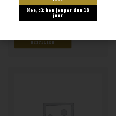
Nee, ik ben jonger dan 18
jaar
Land van herkomst
Jura 10yo
€
32,99
BESTELLEN