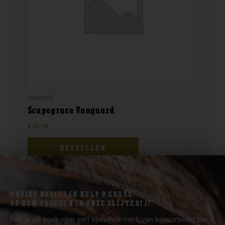
Australië
Scapegrace Vanguard
€
46,99
BESTELLEN
ADVIES NODIG? IK HELP U GRAAG.
OF KOM PROEVEN IN ONZE SLIJTERIJ!
Ben je op zoek naar een specifiek merk van bijvoorbeeld bier,