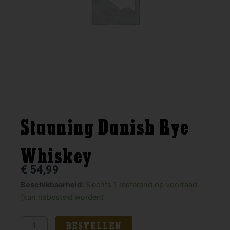
Stauning Danish Rye
Whiskey
€
54,99
Stauning
Beschikbaarheid:
Slechts 1 resterend op voorraad
Danish
(kan nabesteld worden)
Rye
Whiskey
BESTELLEN