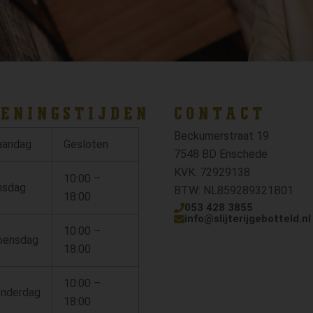
ENINGSTIJDEN
CONTACT
Beckumerstraat 19
andag
Gesloten
7548 BD Enschede
KVK: 72929138
10:00 –
nsdag
BTW: NL859289321B01
18:00
053 428 3855
info@slijterijgebotteld.nl
10:00 –
ensdag
18:00
10:00 –
nderdag
18:00