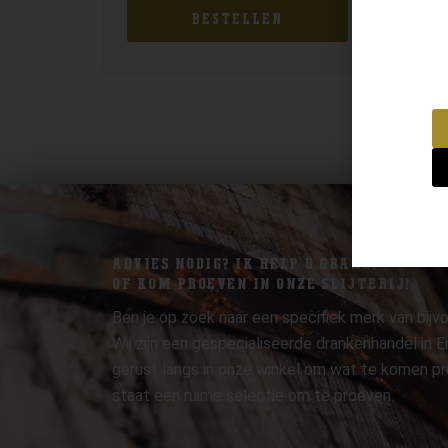
BESTELLEN
ADVIES NODIG? IK HELP U GRAAG.
OF KOM PROEVEN IN ONZE SLIJTERIJ!
Ben je op zoek naar een specifiek merk van bijvo
Wij zijn een gespecialiseerde drankenhandel in
gerust langs in onze winkel om wat te komen pr
staat een ruime selectie om te proeven.