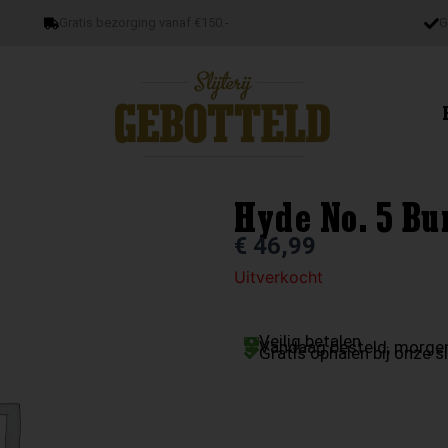
Gratis bezorging vanaf €150.-
G
Hyde No. 5 B
€
46,99
Uitverkocht
Veilig betalen
Vandaag besteld, morgen
Gratis ophalen bij onze sl