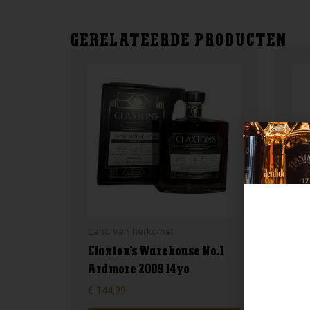
GERELATEERDE PRODUCTEN
Land van herkomst
Lan
Claxton’s Warehouse No.1
Ardmore 2009 14yo
Ar
€
144,99
€
14