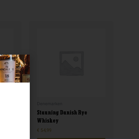
Denemarken
Stauning Danish Rye
Whiskey
€
54,99