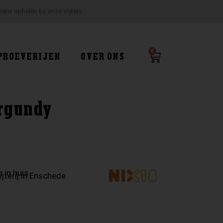
ratis ophalen bij onze slijterij
0
Winkelwagen
PROEVERIJEN
OVER ONS
urgundy
 in huis
ijterij in Enschede