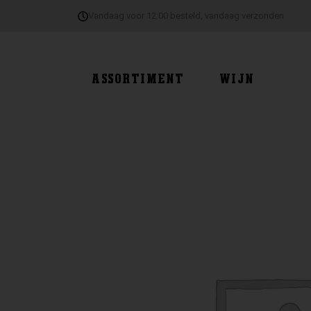
Ga
Vandaag voor 12:00 besteld, vandaag verzonden
naar
de
inhoud
ASSORTIMENT
WIJN