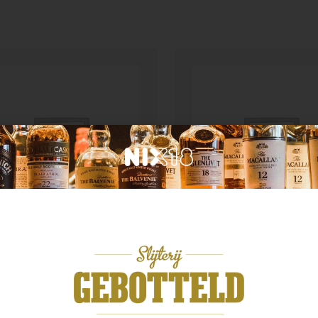
d van herkomst
Australië
dbeg 14yo Anthology
Scapegrace Vanguard
4,99
€
46,99