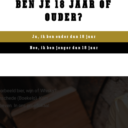
BEN JE 18 JAAR OF
BESTELLEN
BESTELLEN
OUDER?
Ja, ik ben ouder dan 18 jaar
Nee, ik ben jonger dan 18 jaar
orbeeld bier, wijn of Whisky?
 Enschede (Boekelo). Kom
oeven. In ons proeflokaal