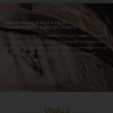
ADVIES NODIG? IK HELP U GRAAG.
OF KOM PROEVEN IN ONZE SLIJTERIJ!
Ben je op zoek naar een specifiek merk van bijvoorbeeld bier,
wijn of Whisky? Wij zijn een gespecialiseerde drankenhandel in
Enschede (Boekelo). Kom gerust langs in onze winkel om wat
te komen proeven. In ons proeflokaal staat een ruime
selectie om te proeven.