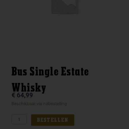
Bus Single Estate
Whisky
€
64,99
Bus
Beschikbaar via nabestelling
Single
Estate
BESTELLEN
Whisky