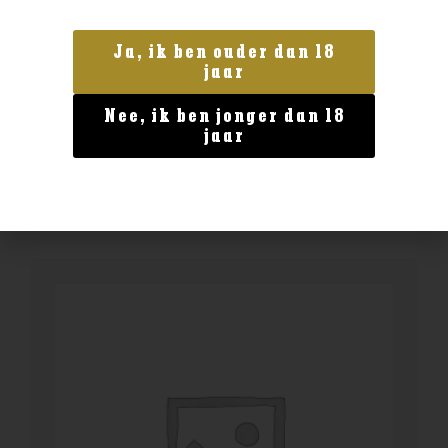
Land van herkomst
Ja, ik ben ouder dan 18
Myrray McDavid Mystery Malt Mull’s
jaar
Finest 9yo Moscatel
Nee, ik ben jonger dan 18
€
79,99
jaar
BESTELLEN