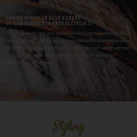
ADVIES NODIG? IK HELP U GRAAG.
OF KOM PROEVEN IN ONZE SLIJTERIJ!
Ben je op zoek naar een specifiek merk van bijvoorbeeld bier,
wijn of Whisky? Wij zijn een gespecialiseerde drankenhandel in
Enschede (Boekelo). Kom gerust langs in onze winkel om wat
te komen proeven. In ons proeflokaal staat een ruime
selectie om te proeven.