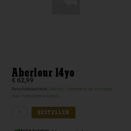
Aberlour 14yo
€
62,99
Aberlour
Beschikbaarheid:
Slechts 1 resterend op voorraad
14yo
(kan nabesteld worden)
aantal
BESTELLEN
Veilig betalen