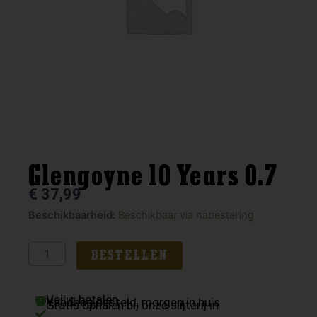
Glengoyne 10 Years 0.7
€
37,99
Glengoyne
Beschikbaarheid:
Beschikbaar via nabestelling
10
Years
BESTELLEN
0.7
aantal
Veilig betalen
Vandaag besteld, morgen in huis
Gratis ophalen bij onze slijterij in