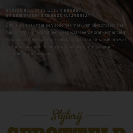
ADVIES NODIG? IK HELP U GRAAG.
OF KOM PROEVEN IN ONZE SLIJTERIJ!
Ben je op zoek naar een specifiek merk van bijvoorbeeld bier,
wijn of Whisky? Wij zijn een gespecialiseerde drankenhandel in
Enschede (Boekelo). Kom gerust langs in onze winkel om wat
te komen proeven. In ons proeflokaal staat een ruime
selectie om te proeven.