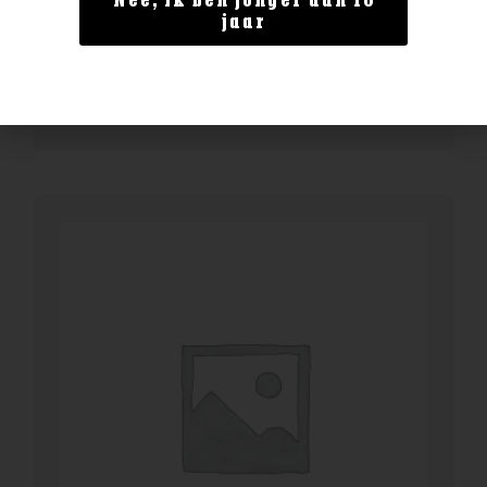
Nee, ik ben jonger dan 18
Millstone Oloroso Sherry 200ml
jaar
€
16,99
BESTELLEN