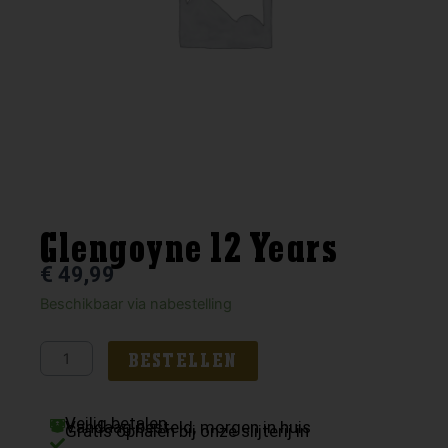
Glengoyne 12 Years
€
49,99
Glengoyne
Beschikbaar via nabestelling
12
Years
BESTELLEN
aantal
Veilig betalen
Vandaag besteld, morgen in huis
Gratis ophalen bij onze slijterij in