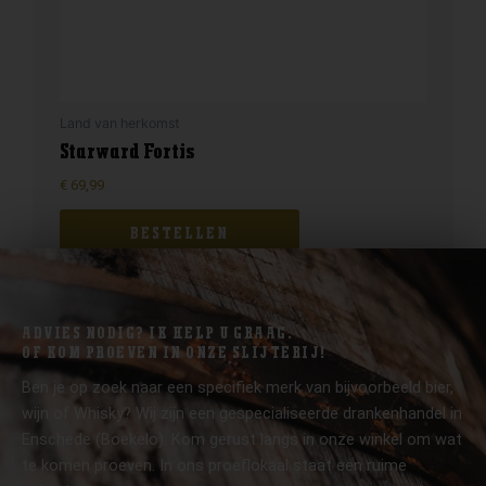
Land van herkomst
Starward Fortis
€
69,99
BESTELLEN
ADVIES NODIG? IK HELP U GRAAG.
OF KOM PROEVEN IN ONZE SLIJTERIJ!
Ben je op zoek naar een specifiek merk van bijvoorbeeld bier,
wijn of Whisky? Wij zijn een gespecialiseerde drankenhandel in
Enschede (Boekelo). Kom gerust langs in onze winkel om wat
te komen proeven. In ons proeflokaal staat een ruime