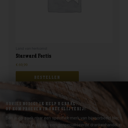
Land van herkomst
Starward Fortis
€
69,99
BESTELLEN
ADVIES NODIG? IK HELP U GRAAG.
OF KOM PROEVEN IN ONZE SLIJTERIJ!
Ben je op zoek naar een specifiek merk van bijvoorbeeld bier,
wijn of Whisky? Wij zijn een gespecialiseerde drankenhandel in