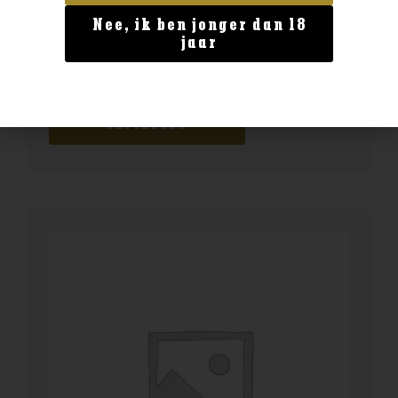
Nee, ik ben jonger dan 18
Australië
jaar
Scapegrace Anthem
€
46,99
BESTELLEN