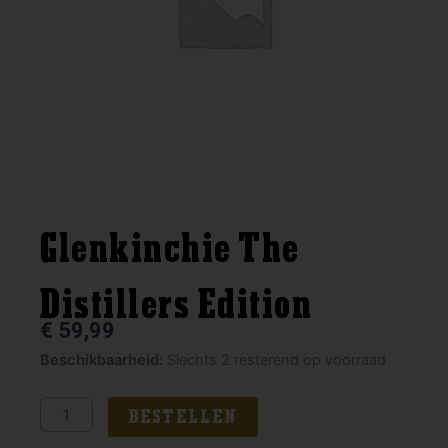
Glenkinchie The
Distillers Edition
€
59,99
Glenkinchie
Beschikbaarheid:
Slechts 2 resterend op voorraad
The
Distillers
BESTELLEN
Edition