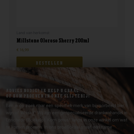
Land van herkomst
Millstone Oloroso Sherry 200ml
€
16,99
BESTELLEN
ADVIES NODIG? IK HELP U GRAAG.
OF KOM PROEVEN IN ONZE SLIJTERIJ!
Ben je op zoek naar een specifiek merk van bijvoorbeeld bier,
wijn of Whisky? Wij zijn een gespecialiseerde drankenhandel in
Enschede (Boekelo). Kom gerust langs in onze winkel om wat
te komen proeven. In ons proeflokaal staat een ruime