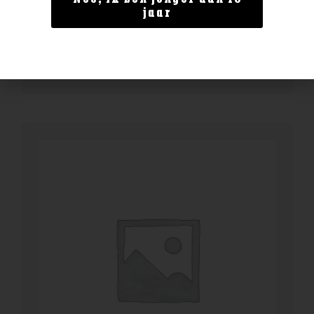
The Glenlivet Founder’s Reserve
jaar
€
34,99
BESTELLEN