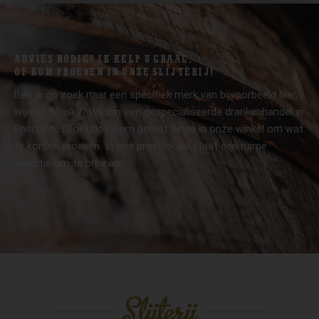
ADVIES NODIG? IK HELP U GRAAG.
OF KOM PROEVEN IN ONZE SLIJTERIJ!
Ben je op zoek naar een specifiek merk van bijvoorbeeld bier,
wijn of Whisky? Wij zijn een gespecialiseerde drankenhandel in
Enschede (Boekelo). Kom gerust langs in onze winkel om wat
te komen proeven. In ons proeflokaal staat een ruime
selectie om te proeven.