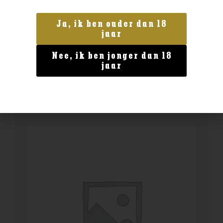
Land van herkomst
Claxton’s Warehouse No.1 Ardmore 2009
Ja, ik ben ouder dan 18
14yo
jaar
€
144,99
Nee, ik ben jonger dan 18
jaar
BESTELLEN