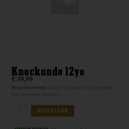
Knockando 12yo
€
39,99
Knockando
Beschikbaarheid:
Slechts 2 resterend op voorraad
12yo
(kan nabesteld worden)
aantal
BESTELLEN
Veilig betalen