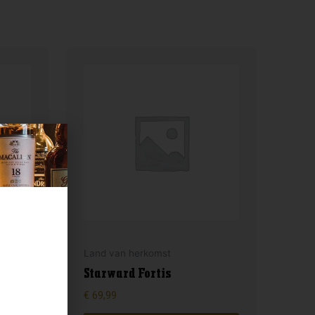
Land van herkomst
Starward Fortis
€
69,99