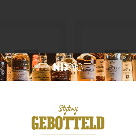
Denemarken
d van herkomst
Stauning Danish Rye
ra 10yo
Whiskey
,99
€
54,99