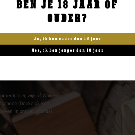
BEN JE 18 JAAR OF
BESTELLEN
BESTELLEN
OUDER?
Ja, ik ben ouder dan 18 jaar
Nee, ik ben jonger dan 18 jaar
orbeeld bier, wijn of Whisky?
 Enschede (Boekelo). Kom
oeven. In ons proeflokaal