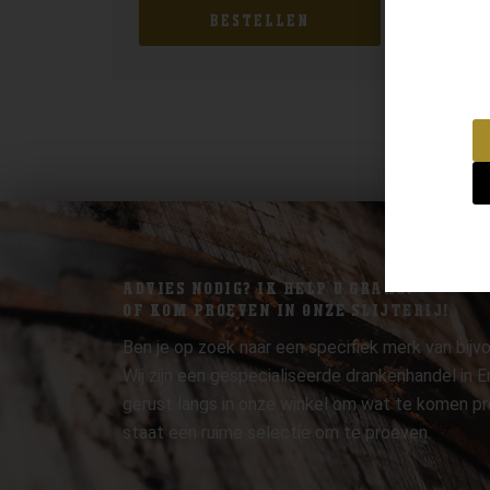
BESTELLEN
ADVIES NODIG? IK HELP U GRAAG.
OF KOM PROEVEN IN ONZE SLIJTERIJ!
Ben je op zoek naar een specifiek merk van bijvo
Wij zijn een gespecialiseerde drankenhandel in
gerust langs in onze winkel om wat te komen pr
staat een ruime selectie om te proeven.