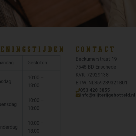
ENINGSTIJDEN
CONTACT
Beckumerstraat 19
andag
Gesloten
7548 BD Enschede
KVK: 72929138
10:00 –
nsdag
BTW: NL859289321B01
18:00
053 428 3855
info@slijterijgebotteld.nl
10:00 –
ensdag
18:00
10:00 –
nderdag
18:00