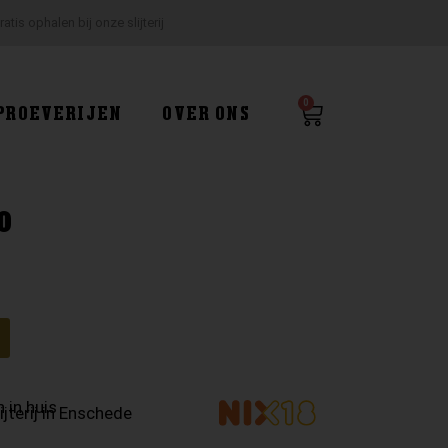
ratis ophalen bij onze slijterij
0
Winkelwagen
PROEVERIJEN
OVER ONS
o
g
 in huis
ijterij in Enschede