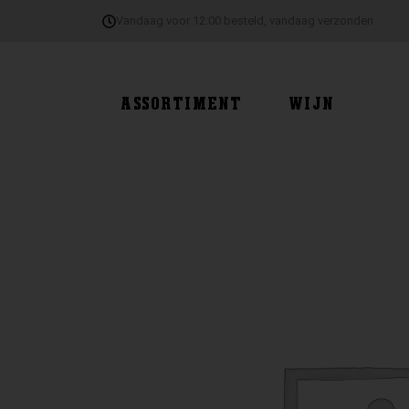
Ga
Vandaag voor 12:00 besteld, vandaag verzonden
naar
de
inhoud
ASSORTIMENT
WIJN