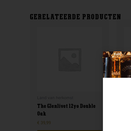
GERELATEERDE PRODUCTEN
Land van herkomst
Lan
The Glenlivet 12yo Double
Oak
Ju
€
39,99
€
32