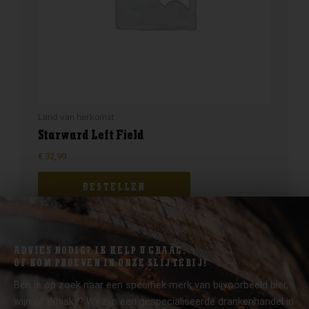
Land van herkomst
Starward Left Field
€
32,99
BESTELLEN
ADVIES NODIG? IK HELP U GRAAG.
OF KOM PROEVEN IN ONZE SLIJTERIJ!
Ben je op zoek naar een specifiek merk van bijvoorbeeld bier,
wijn of Whisky? Wij zijn een gespecialiseerde drankenhandel in