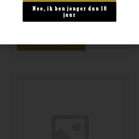
Nee, ik ben jonger dan 18
Australië
jaar
Scapegrace Anthem
€
46,99
BESTELLEN