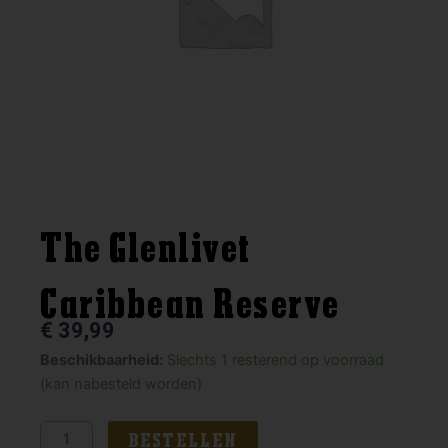
The Glenlivet
Caribbean Reserve
€
39,99
The
Beschikbaarheid:
Slechts 1 resterend op voorraad
Glenlivet
(kan nabesteld worden)
Caribbean
Reserve
BESTELLEN