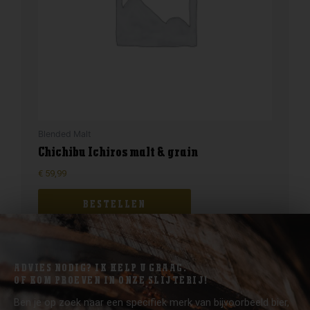
Blended Malt
Chichibu Ichiros malt & grain
€
59,99
BESTELLEN
ADVIES NODIG? IK HELP U GRAAG.
OF KOM PROEVEN IN ONZE SLIJTERIJ!
Ben je op zoek naar een specifiek merk van bijvoorbeeld bier,