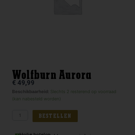
Wolfburn Aurora
€
49,99
Wolfburn
Beschikbaarheid:
Slechts 2 resterend op voorraad
Aurora
(kan nabesteld worden)
aantal
BESTELLEN
Veilig betalen