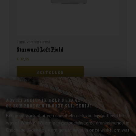
Land van herkomst
Starward Left Field
€
32,99
BESTELLEN
ADVIES NODIG? IK HELP U GRAAG.
OF KOM PROEVEN IN ONZE SLIJTERIJ!
Ben je op zoek naar een specifiek merk van bijvoorbeeld bier,
wijn of Whisky? Wij zijn een gespecialiseerde drankenhandel in
Enschede (Boekelo). Kom gerust langs in onze winkel om wat