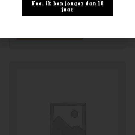
Land van herkomst
Nee, ik ben jonger dan 18
jaar
Fettercairn 12 year
€
44,99
BESTELLEN