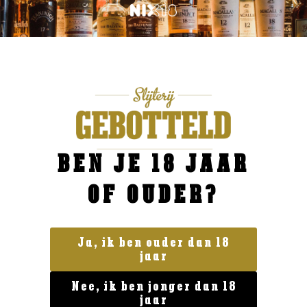
BEN JE 18 JAAR
OF OUDER?
Ja, ik ben ouder dan 18
Land van herkomst
jaar
The Glenlivet Founder’s Reserve
Nee, ik ben jonger dan 18
€
34,99
jaar