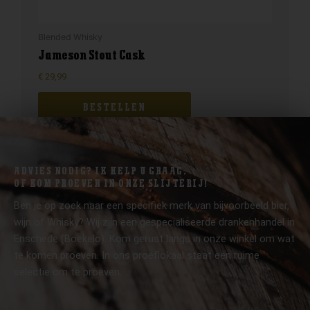
Blended Whisky
Jameson Stout Cask
€
29,99
BESTELLEN
ADVIES NODIG? IK HELP U GRAAG.
OF KOM PROEVEN IN ONZE SLIJTERIJ!
Ben je op zoek naar een specifiek merk van bijvoorbeeld bier,
wijn of Whisky? Wij zijn een gespecialiseerde drankenhandel in
Enschede (Boekelo). Kom gerust langs in onze winkel om wat
te komen proeven. In ons proeflokaal staat een ruime
selectie om te proeven.