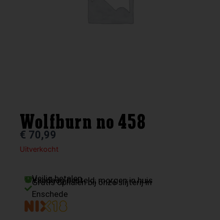
Wolfburn no 458
€
70,99
Uitverkocht
Veilig betalen
Vandaag besteld, morgen in huis
Gratis ophalen bij onze slijterij in
Enschede