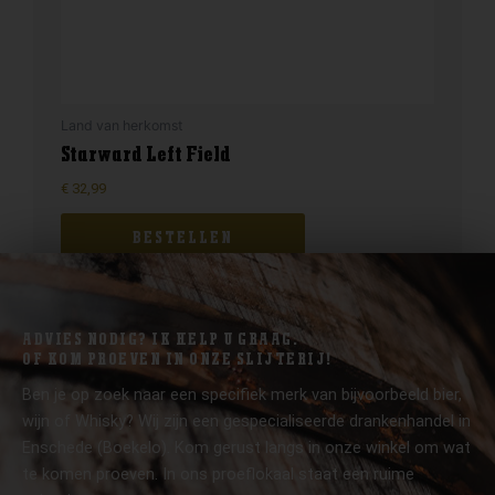
Land van herkomst
Starward Left Field
€
32,99
BESTELLEN
ADVIES NODIG? IK HELP U GRAAG.
OF KOM PROEVEN IN ONZE SLIJTERIJ!
Ben je op zoek naar een specifiek merk van bijvoorbeeld bier,
wijn of Whisky? Wij zijn een gespecialiseerde drankenhandel in
Enschede (Boekelo). Kom gerust langs in onze winkel om wat
te komen proeven. In ons proeflokaal staat een ruime