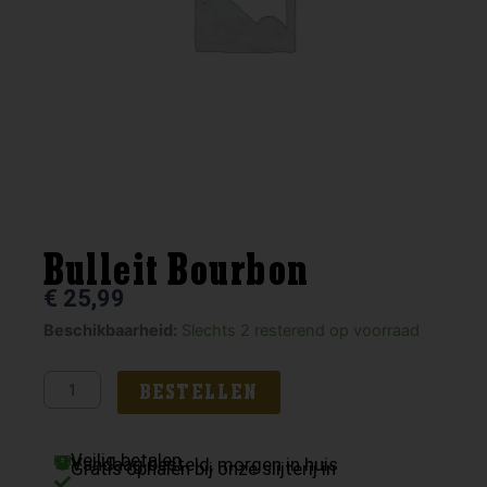
Bulleit Bourbon
€
25,99
Bulleit
Beschikbaarheid:
Slechts 2 resterend op voorraad
Bourbon
aantal
BESTELLEN
Veilig betalen
Vandaag besteld, morgen in huis
Gratis ophalen bij onze slijterij in