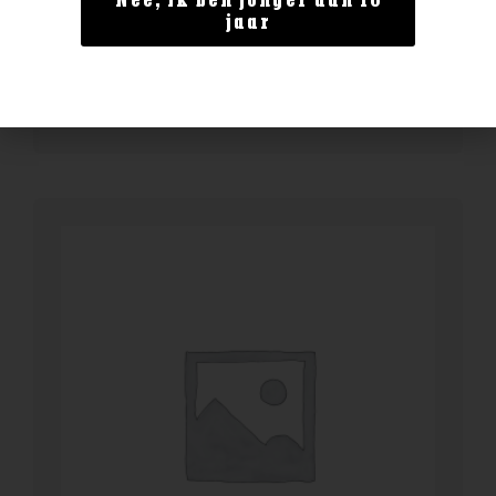
Nee, ik ben jonger dan 18
Ardbeg 14yo Anthology
jaar
€
144,99
BESTELLEN