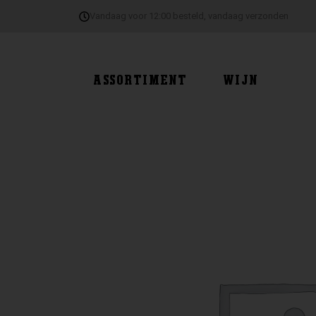
Ga
Vandaag voor 12:00 besteld, vandaag verzonden
naar
de
inhoud
ASSORTIMENT
WIJN