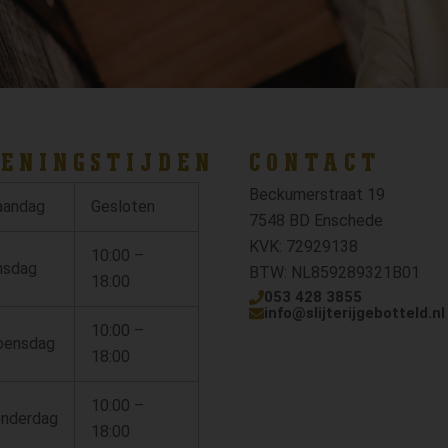
ENINGSTIJDEN
CONTACT
Beckumerstraat 19
andag
Gesloten
7548 BD Enschede
KVK: 72929138
10:00 –
nsdag
BTW: NL859289321B01
18:00
053 428 3855
info@slijterijgebotteld.nl
10:00 –
ensdag
18:00
10:00 –
nderdag
18:00