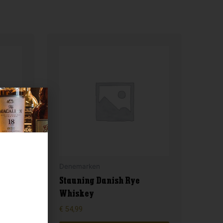
Denemarken
Stauning Danish Rye
Whiskey
€
54,99