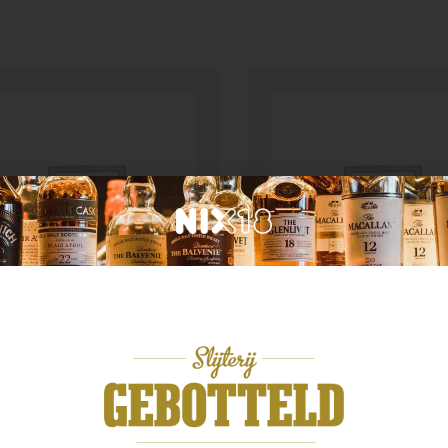
d van herkomst
Australië
tercairn 12 year
Scapegrace Vanguard
,99
€
46,99