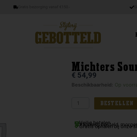
Gratis bezorging vanaf €150.-
G
Michters Sou
€
54,99
Michters
Beschikbaarheid:
Op voorr
Sour
Mash
BESTELLEN
aantal
Veilig betalen
Vandaag besteld, morgen
Gratis ophalen bij onze sl