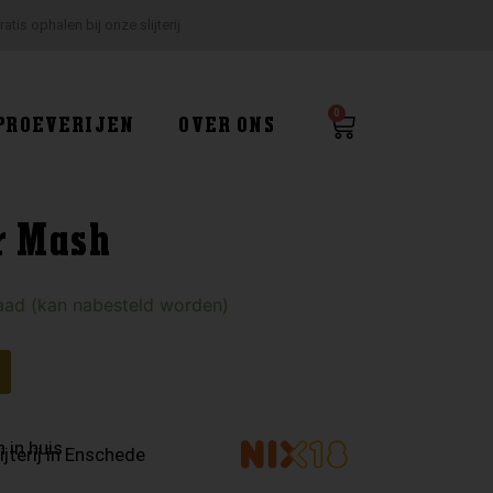
ratis ophalen bij onze slijterij
0
Winkelwagen
PROEVERIJEN
OVER ONS
r Mash
aad (kan nabesteld worden)
 in huis
ijterij in Enschede