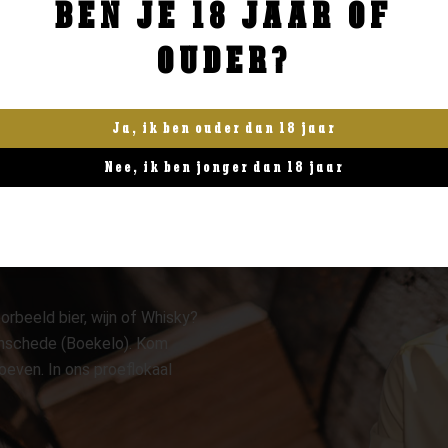
BEN JE 18 JAAR OF
BESTELLEN
BESTELLEN
OUDER?
Ja, ik ben ouder dan 18 jaar
Nee, ik ben jonger dan 18 jaar
orbeeld bier, wijn of Whisky?
 Enschede (Boekelo). Kom
oeven. In ons proeflokaal