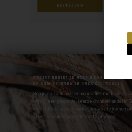
BESTELLEN
ADVIES NODIG? IK HELP U GRAAG.
OF KOM PROEVEN IN ONZE SLIJTERIJ!
Ben je op zoek naar een specifiek merk van bijvo
Wij zijn een gespecialiseerde drankenhandel in
gerust langs in onze winkel om wat te komen pr
staat een ruime selectie om te proeven.