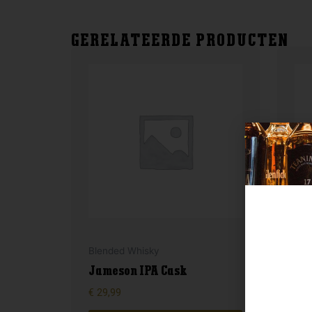
GERELATEERDE PRODUCTEN
Blended Whisky
Lan
Jameson IPA Cask
Fet
€
29,99
€
44