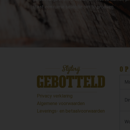
staat een ruime selectie om te proeven.
OP
Ma
Privacy verklaring
Di
Algemene voorwaarden
Leverings- en betaalvoorwaarden
Wo