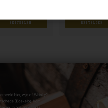
ra 10yo
Jameson IPA Cask
,99
€
29,99
BESTELLEN
BESTELLEN
orbeeld bier, wijn of Whisky?
 Enschede (Boekelo). Kom
oeven. In ons proeflokaal