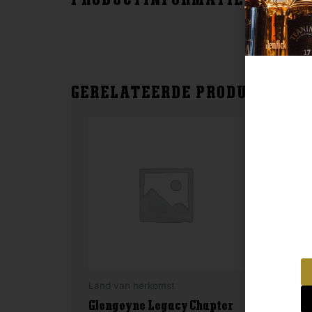
GERELATEERDE PRODUCTEN
Land van herkomst
Lan
Glengoyne Legacy Chapter