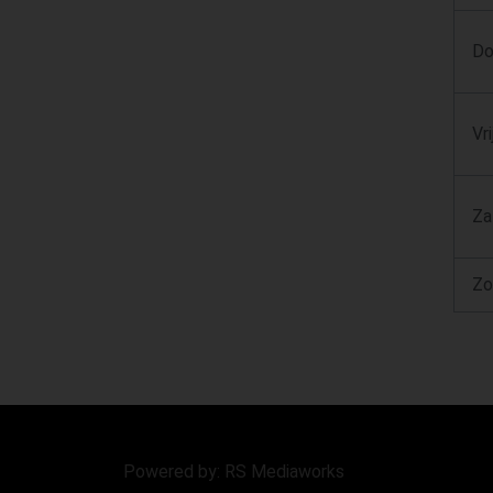
Do
Vr
Za
Zo
Powered by: RS Mediaworks