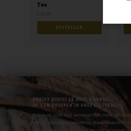
Two
Ju
€
69,99
€
32
BESTELLEN
ADVIES NODIG? IK HELP U GRAAG.
OF KOM PROEVEN IN ONZE SLIJTERIJ!
Ben je op zoek naar een specifiek merk van bijvo
Wij zijn een gespecialiseerde drankenhandel in
gerust langs in onze winkel om wat te komen pr