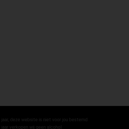
 jaar, deze website is niet voor jou bestemd
 jaar verkopen wij geen alcohol