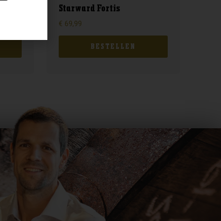
Starward Fortis
€
69,99
BESTELLEN