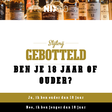
BEN JE 18 JAAR OF
OUDER?
Ja, ik ben ouder dan 18 jaar
Nee, ik ben jonger dan 18 jaar
d van herkomst
Blended Whisky