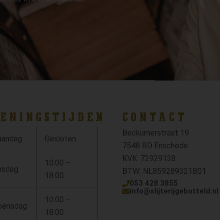
ENINGSTIJDEN
CONTACT
Beckumerstraat 19
andag
Gesloten
7548 BD Enschede
KVK: 72929138
10:00 –
nsdag
BTW: NL859289321B01
18:00
053 428 3855
info@slijterijgebotteld.nl
10:00 –
ensdag
18:00