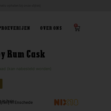
ratis ophalen bij onze slijterij
0
Winkelwagen
PROEVERIJEN
OVER ONS
ey Rum Cask
aad (kan nabesteld worden)
 in huis
ijterij in Enschede