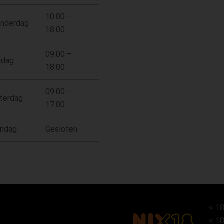
10:00 –
nderdag
18:00
09:00 –
ijdag
18:00
09:00 –
terdag
17:00
ndag
Gesloten
< 18
< 18