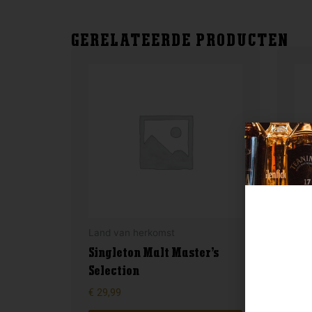
GERELATEERDE PRODUCTEN
Land van herkomst
Lan
Singleton Malt Master’s
The
Selection
Re
€
29,99
€
34