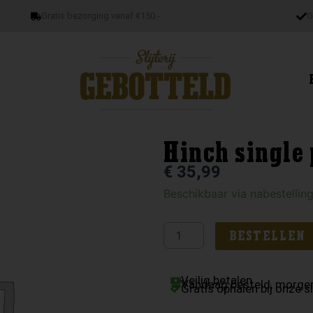
Gratis bezorging vanaf €150.-
G
Hinch single p
€
35,99
Hinch
Beschikbaar via nabestellin
single
pot
BESTELLEN
still
aantal
Veilig betalen
Vandaag besteld, morgen
Gratis ophalen bij onze sl