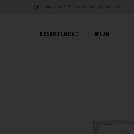
Ga
Vandaag voor 12:00 besteld, vandaag verzonden
naar
de
inhoud
ASSORTIMENT
WIJN