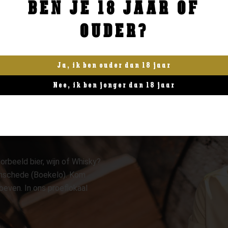
BEN JE 18 JAAR OF
BESTELLEN
BESTELLEN
OUDER?
Ja, ik ben ouder dan 18 jaar
Nee, ik ben jonger dan 18 jaar
orbeeld bier, wijn of Whisky?
 Enschede (Boekelo). Kom
oeven. In ons proeflokaal