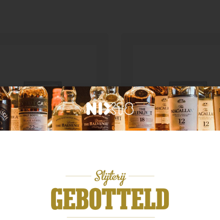
d van herkomst
Land van herkomst
 Glenlivet Founder’s
Millstone Oloroso Sher
serve
200ml
,99
€
16,99