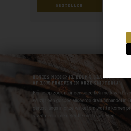
BESTELLEN
ADVIES NODIG? IK HELP U GRAAG.
OF KOM PROEVEN IN ONZE SLIJTERIJ!
Ben je op zoek naar een specifiek merk van bijvo
Wij zijn een gespecialiseerde drankenhandel in
gerust langs in onze winkel om wat te komen pr
staat een ruime selectie om te proeven.