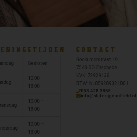
ENINGSTIJDEN
CONTACT
Beckumerstraat 19
andag
Gesloten
7548 BD Enschede
KVK: 72929138
10:00 –
nsdag
BTW: NL859289321B01
18:00
053 428 3855
info@slijterijgebotteld.nl
10:00 –
ensdag
18:00
10:00 –
nderdag
18:00