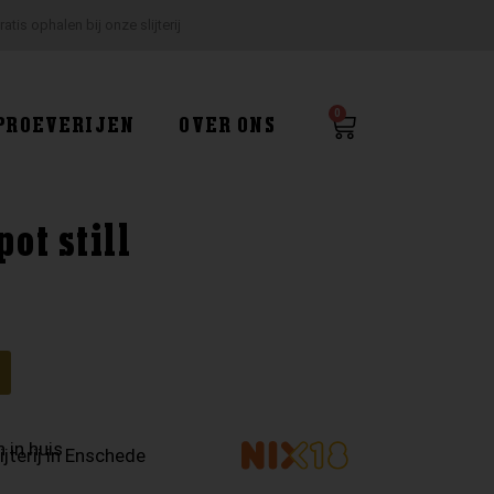
ratis ophalen bij onze slijterij
0
Winkelwagen
PROEVERIJEN
OVER ONS
ot still
g
 in huis
ijterij in Enschede