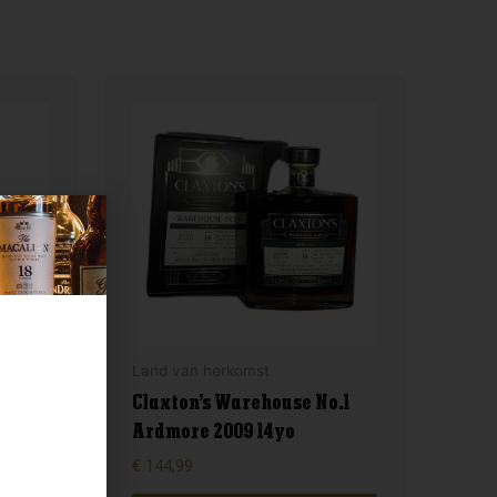
Land van herkomst
ry
Claxton’s Warehouse No.1
Ardmore 2009 14yo
€
144,99