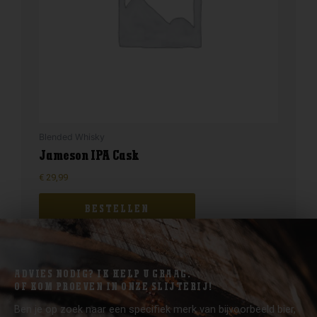
Blended Whisky
Jameson IPA Cask
€
29,99
BESTELLEN
ADVIES NODIG? IK HELP U GRAAG.
OF KOM PROEVEN IN ONZE SLIJTERIJ!
Ben je op zoek naar een specifiek merk van bijvoorbeeld bier,