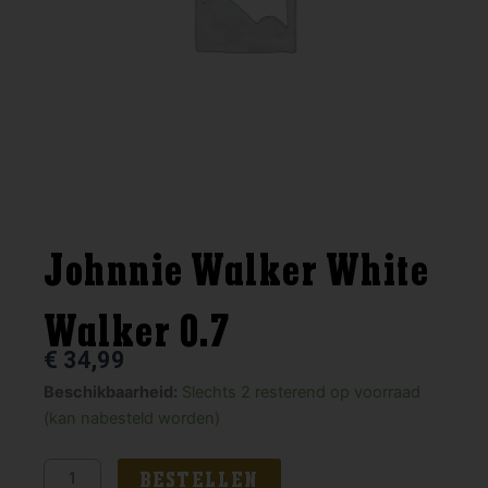
Johnnie Walker White
Walker 0.7
€
34,99
Johnnie
Beschikbaarheid:
Slechts 2 resterend op voorraad
Walker
(kan nabesteld worden)
White
Walker
BESTELLEN