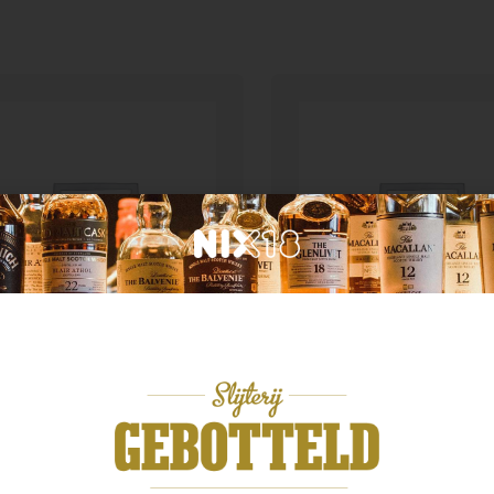
d van herkomst
Australië
tercairn 12 year
Scapegrace Vanguard
,99
€
46,99