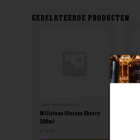
GERELATEERDE PRODUCTEN
Land van herkomst
Lan
Millstone Oloroso Sherry
200ml
Fet
€
16,99
€
44