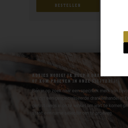
BESTELLEN
ADVIES NODIG? IK HELP U GRAAG.
OF KOM PROEVEN IN ONZE SLIJTERIJ!
Ben je op zoek naar een specifiek merk van bijvo
Wij zijn een gespecialiseerde drankenhandel in
gerust langs in onze winkel om wat te komen pr
staat een ruime selectie om te proeven.