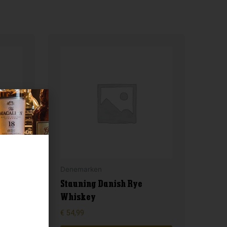
Denemarken
Stauning Danish Rye
Whiskey
€
54,99