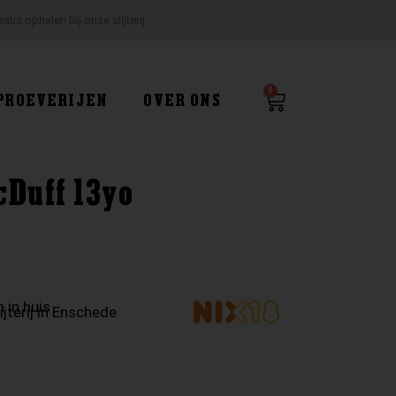
ratis ophalen bij onze slijterij
0
Winkelwagen
PROEVERIJEN
OVER ONS
cDuff 13yo
 in huis
ijterij in Enschede