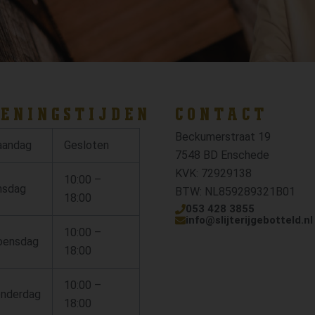
ENINGSTIJDEN
CONTACT
Beckumerstraat 19
andag
Gesloten
7548 BD Enschede
KVK: 72929138
10:00 –
nsdag
BTW: NL859289321B01
18:00
053 428 3855
info@slijterijgebotteld.nl
10:00 –
ensdag
18:00
10:00 –
nderdag
18:00