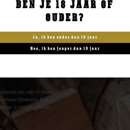
BEN JE 18 JAAR OF
BESTELLEN
BESTELLEN
OUDER?
Ja, ik ben ouder dan 18 jaar
Nee, ik ben jonger dan 18 jaar
orbeeld bier, wijn of Whisky?
 Enschede (Boekelo). Kom
oeven. In ons proeflokaal