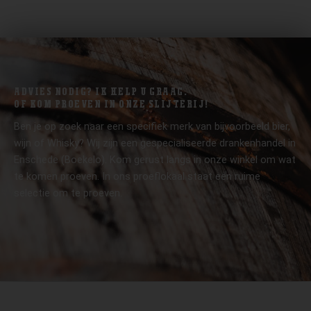
ADVIES NODIG? IK HELP U GRAAG.
OF KOM PROEVEN IN ONZE SLIJTERIJ!
Ben je op zoek naar een specifiek merk van bijvoorbeeld bier,
wijn of Whisky? Wij zijn een gespecialiseerde drankenhandel in
Enschede (Boekelo). Kom gerust langs in onze winkel om wat
te komen proeven. In ons proeflokaal staat een ruime
selectie om te proeven.