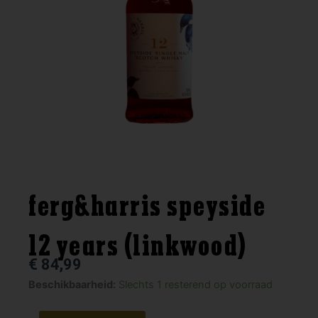
ferg&harris speyside
12 years (linkwood)
€
84,99
ferg&harris
Beschikbaarheid:
Slechts 1 resterend op voorraad
speyside
12