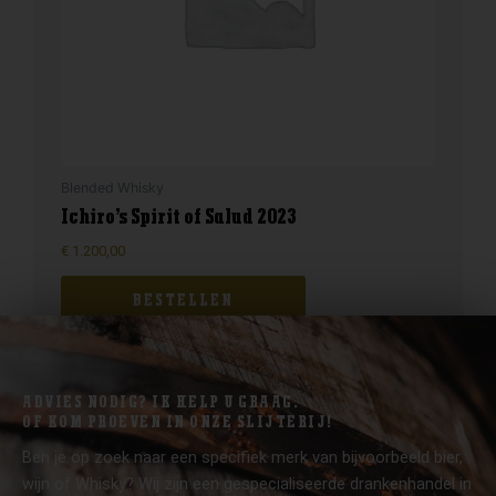
Blended Whisky
Ichiro’s Spirit of Salud 2023
€
1.200,00
BESTELLEN
ADVIES NODIG? IK HELP U GRAAG.
OF KOM PROEVEN IN ONZE SLIJTERIJ!
Ben je op zoek naar een specifiek merk van bijvoorbeeld bier,
wijn of Whisky? Wij zijn een gespecialiseerde drankenhandel in