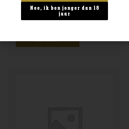
Nee, ik ben jonger dan 18
Land van herkomst
jaar
Ardbeg 14yo Anthology
€
144,99
BESTELLEN