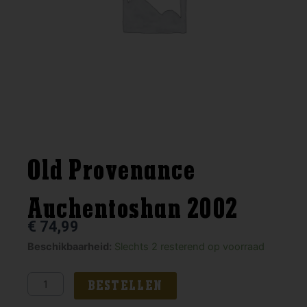
Old Provenance
Auchentoshan 2002
€
74,99
Old
Beschikbaarheid:
Slechts 2 resterend op voorraad
Provenance
Auchentoshan
BESTELLEN
2002