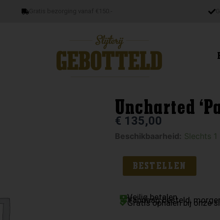
Gratis bezorging vanaf €150.-
G
Uncharted ‘Pa
€
135,00
Uncharted
Beschikbaarheid:
Slechts 1
'Park
Life'
BESTELLEN
22yo
aantal
Veilig betalen
Vandaag besteld, morgen
Gratis ophalen bij onze sl