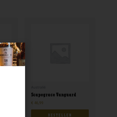
Australië
Scapegrace Vanguard
€
46,99
BESTELLEN