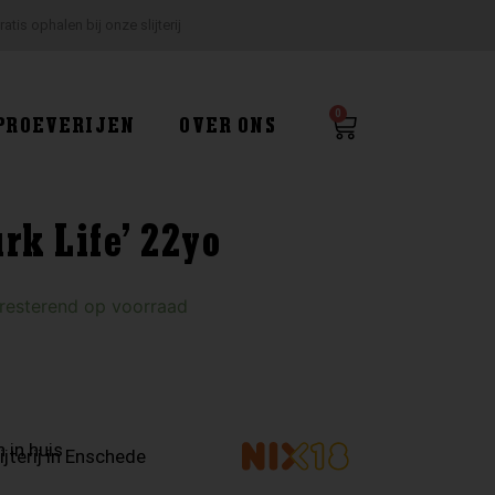
ratis ophalen bij onze slijterij
0
Winkelwagen
PROEVERIJEN
OVER ONS
rk Life’ 22yo
 resterend op voorraad
 in huis
ijterij in Enschede