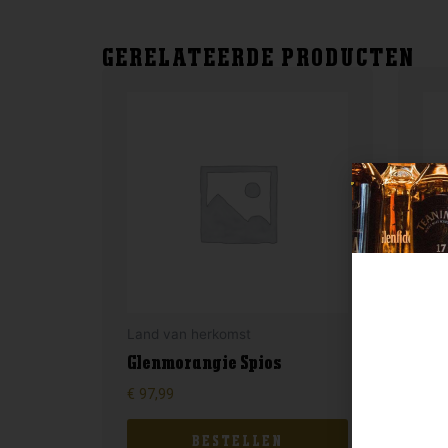
GERELATEERDE PRODUCTEN
Land van herkomst
Ble
Glenmorangie Spios
Ja
€
97,99
€
29
BESTELLEN