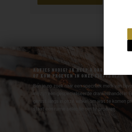
ADVIES NODIG? IK HELP U GRAAG.
OF KOM PROEVEN IN ONZE SLIJTERIJ!
Ben je op zoek naar een specifiek merk van bijvo
Wij zijn een gespecialiseerde drankenhandel in
gerust langs in onze winkel om wat te komen pr
staat een ruime selectie om te proeven.