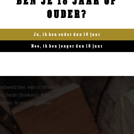
BEN JE 18 JAAR OF
OUDER?
Ja, ik ben ouder dan 18 jaar
Nee, ik ben jonger dan 18 jaar
orbeeld bier, wijn of Whisky?
 Enschede (Boekelo). Kom
oeven. In ons proeflokaal