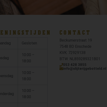
ENINGSTIJDEN
CONTACT
Beckumerstraat 19
andag
Gesloten
7548 BD Enschede
KVK: 72929138
10:00 –
nsdag
BTW: NL859289321B01
18:00
053 428 3855
info@slijterijgebotteld.nl
10:00 –
ensdag
18:00
10:00 –
nderdag
18:00