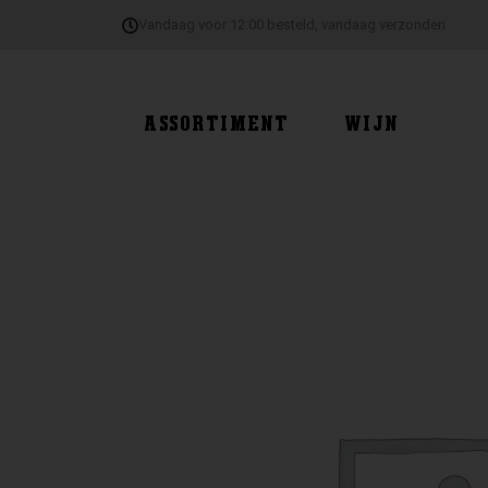
Ga
Vandaag voor 12:00 besteld, vandaag verzonden
naar
de
inhoud
ASSORTIMENT
WIJN