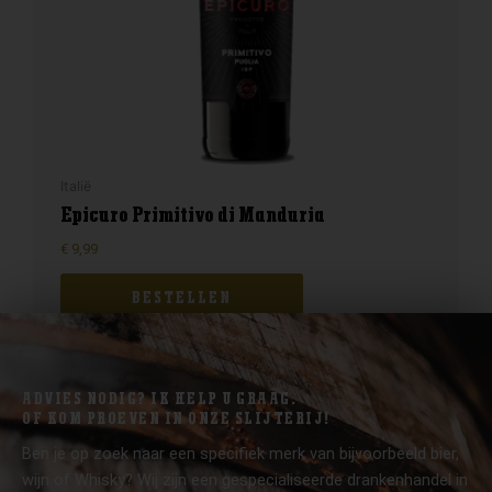
Italië
Epicuro Primitivo di Manduria
€
9,99
BESTELLEN
ADVIES NODIG? IK HELP U GRAAG.
OF KOM PROEVEN IN ONZE SLIJTERIJ!
Ben je op zoek naar een specifiek merk van bijvoorbeeld bier,
wijn of Whisky? Wij zijn een gespecialiseerde drankenhandel in