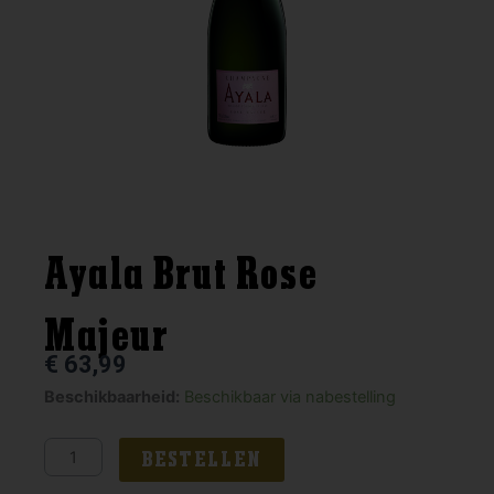
Ayala Brut Rose
Majeur
€
63,99
Ayala
Beschikbaarheid:
Beschikbaar via nabestelling
Brut
Rose
BESTELLEN
Majeur