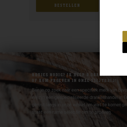
BESTELLEN
ADVIES NODIG? IK HELP U GRAAG.
OF KOM PROEVEN IN ONZE SLIJTERIJ!
Ben je op zoek naar een specifiek merk van bijvo
Wij zijn een gespecialiseerde drankenhandel in
gerust langs in onze winkel om wat te komen pr
staat een ruime selectie om te proeven.