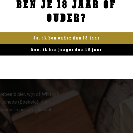
BEN JE 18 JAAR OF
BESTELLEN
BESTELLEN
OUDER?
Ja, ik ben ouder dan 18 jaar
Nee, ik ben jonger dan 18 jaar
orbeeld bier, wijn of Whisky?
 Enschede (Boekelo). Kom
oeven. In ons proeflokaal