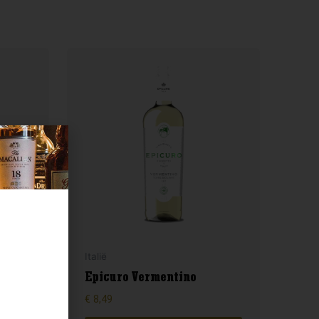
Italië
Epicuro Vermentino
€
8,49