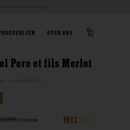
ratis ophalen bij onze slijterij
0
Winkelwagen
PROEVERIJEN
OVER ONS
l Pere et fils Merlot
ar via nabestelling
 in huis
ijterij in Enschede