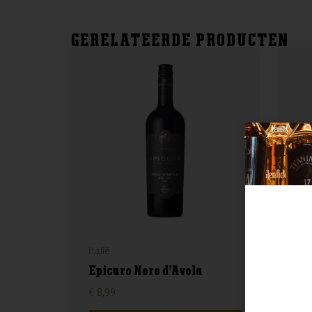
GERELATEERDE PRODUCTEN
Italië
Fran
Epicuro Nero d’Avola
Bol
€
8,99
€
89