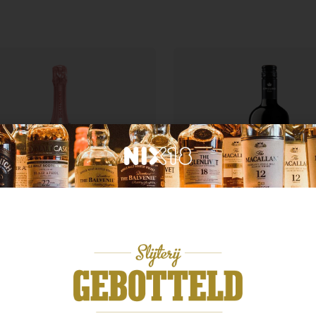
Italië
krijk
Epicuro Primitivo di
linger Brut Rose
Manduria
,99
€
9,99