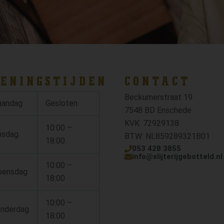
ENINGSTIJDEN
CONTACT
Beckumerstraat 19
andag
Gesloten
7548 BD Enschede
KVK: 72929138
10:00 –
nsdag
BTW: NL859289321B01
18:00
053 428 3855
info@slijterijgebotteld.nl
10:00 –
ensdag
18:00
10:00 –
nderdag
18:00