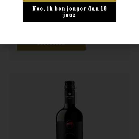
Nee, ik ben jonger dan 18
Land van Herkomst
jaar
Epicuro Salice Salentino
€
8,99
BESTELLEN