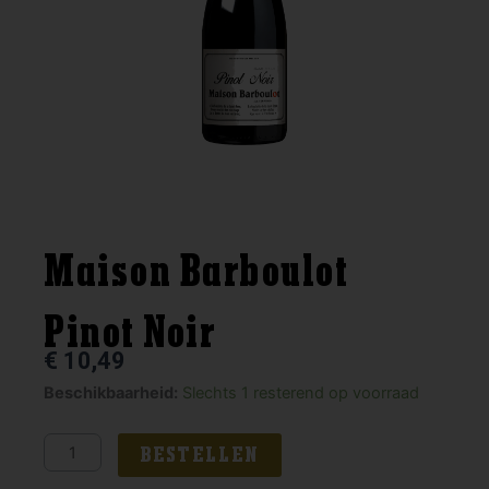
Maison Barboulot
Pinot Noir
€
10,49
Maison
Beschikbaarheid:
Slechts 1 resterend op voorraad
Barboulot
Pinot
BESTELLEN
Noir