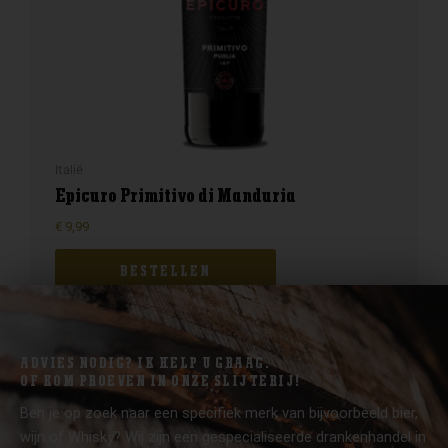
Italië
Epicuro Primitivo di Manduria
€
9,99
BESTELLEN
ADVIES NODIG? IK HELP U GRAAG.
OF KOM PROEVEN IN ONZE SLIJTERIJ!
Ben je op zoek naar een specifiek merk van bijvoorbeeld bier,
wijn of Whisky? Wij zijn een gespecialiseerde drankenhandel in