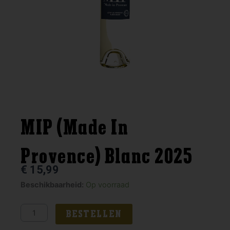
MIP (Made In
Provence) Blanc 2025
€
15,99
MIP
Beschikbaarheid:
Op voorraad
(Made
In
BESTELLEN
Provence)