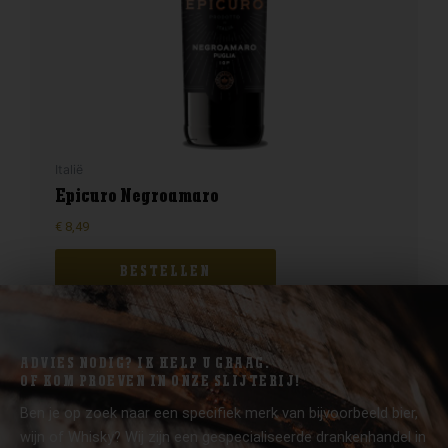
Italië
Epicuro Negroamaro
€
8,49
BESTELLEN
ADVIES NODIG? IK HELP U GRAAG.
OF KOM PROEVEN IN ONZE SLIJTERIJ!
Ben je op zoek naar een specifiek merk van bijvoorbeeld bier,
wijn of Whisky? Wij zijn een gespecialiseerde drankenhandel in