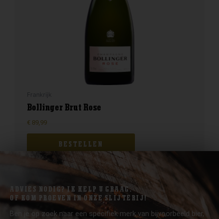
Frankrijk
Bollinger Brut Rose
€
89,99
BESTELLEN
ADVIES NODIG? IK HELP U GRAAG.
OF KOM PROEVEN IN ONZE SLIJTERIJ!
Ben je op zoek naar een specifiek merk van bijvoorbeeld bier,