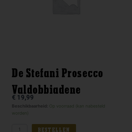
De Stefani Prosecco
Valdobbiadene
€
19,99
De
Beschikbaarheid:
Op voorraad (kan nabesteld
Stefani
worden)
Prosecco
Valdobbiadene
BESTELLEN