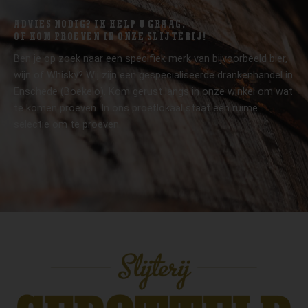
ADVIES NODIG? IK HELP U GRAAG.
OF KOM PROEVEN IN ONZE SLIJTERIJ!
Ben je op zoek naar een specifiek merk van bijvoorbeeld bier,
wijn of Whisky? Wij zijn een gespecialiseerde drankenhandel in
Enschede (Boekelo). Kom gerust langs in onze winkel om wat
te komen proeven. In ons proeflokaal staat een ruime
selectie om te proeven.