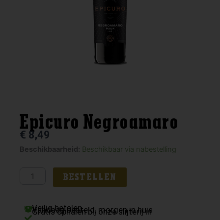
Epicuro Negroamaro
€
8,49
Epicuro
Beschikbaarheid:
Beschikbaar via nabestelling
Negroamaro
aantal
BESTELLEN
Veilig betalen
Vandaag besteld, morgen in huis
Gratis ophalen bij onze slijterij in