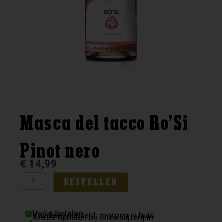
Masca del tacco Ro’Si
Pinot nero
€
14,99
Masca
BESTELLEN
del
tacco
Veilig betalen
Ro'Si
Vandaag besteld, morgen in huis
Gratis ophalen bij onze slijterij in