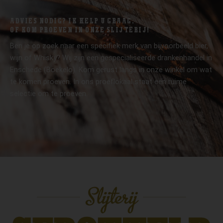
ADVIES NODIG? IK HELP U GRAAG.
OF KOM PROEVEN IN ONZE SLIJTERIJ!
Ben je op zoek naar een specifiek merk van bijvoorbeeld bier,
wijn of Whisky? Wij zijn een gespecialiseerde drankenhandel in
Enschede (Boekelo). Kom gerust langs in onze winkel om wat
te komen proeven. In ons proeflokaal staat een ruime
selectie om te proeven.