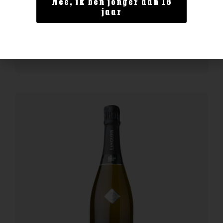
Nee, ik ben jonger dan 18
Farina Appassilento Rosso
jaar
€
9,99
BESTELLEN