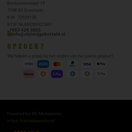
Beckumerstraat 19
7548 BD Enschede
KVK: 72929138
BTW: NL859289321B01
053 428 3855
info@slijterijgebotteld.nl
OPZOEK?
Wij helpen u graag bij het vinden van het juiste product.
Powered by: RS Mediaworks
https://rsmediaworks.nl/