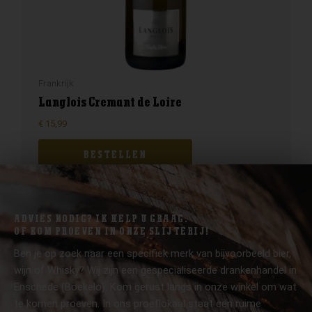
Frankrijk
Langlois Cremant de Loire
€
15,99
BESTELLEN
ADVIES NODIG? IK HELP U GRAAG.
OF KOM PROEVEN IN ONZE SLIJTERIJ!
Ben je op zoek naar een specifiek merk van bijvoorbeeld bier,
wijn of Whisky? Wij zijn een gespecialiseerde drankenhandel in
Enschede (Boekelo). Kom gerust langs in onze winkel om wat
te komen proeven. In ons proeflokaal staat een ruime