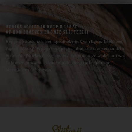
ADVIES NODIG? IK HELP U GRAAG.
OF KOM PROEVEN IN ONZE SLIJTERIJ!
Ben je op zoek naar een specifiek merk van bijvoorbeeld bier,
wijn of Whisky? Wij zijn een gespecialiseerde drankenhandel in
Enschede (Boekelo). Kom gerust langs in onze winkel om wat
te komen proeven. In ons proeflokaal staat een ruime
selectie om te proeven.