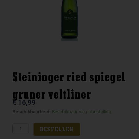
Steininger ried spiegel
gruner veltliner
€
16,99
Steininger
Beschikbaarheid:
Beschikbaar via nabestelling
ried
spiegel
BESTELLEN
gruner