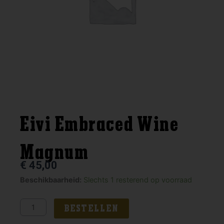
Eivi Embraced Wine
Magnum
€
45,00
Eivi
Beschikbaarheid:
Slechts 1 resterend op voorraad
Embraced
Wine
BESTELLEN
Magnum