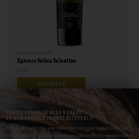
Land van Herkomst
Epicuro Salice Salentino
€
8,99
BESTELLEN
ADVIES NODIG? IK HELP U GRAAG.
OF KOM PROEVEN IN ONZE SLIJTERIJ!
Ben je op zoek naar een specifiek merk van bijvoorbeeld bier,
wijn of Whisky? Wij zijn een gespecialiseerde drankenhandel in