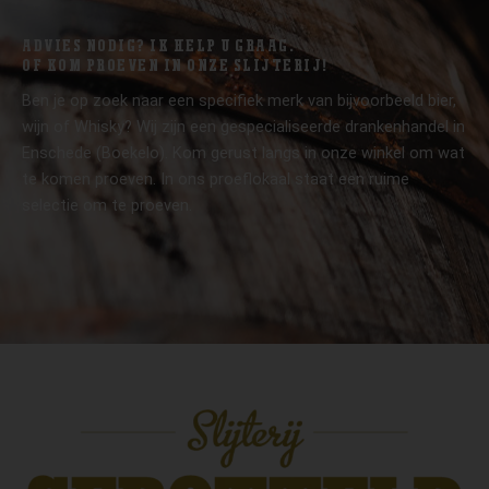
ADVIES NODIG? IK HELP U GRAAG.
OF KOM PROEVEN IN ONZE SLIJTERIJ!
Ben je op zoek naar een specifiek merk van bijvoorbeeld bier,
wijn of Whisky? Wij zijn een gespecialiseerde drankenhandel in
Enschede (Boekelo). Kom gerust langs in onze winkel om wat
te komen proeven. In ons proeflokaal staat een ruime
selectie om te proeven.