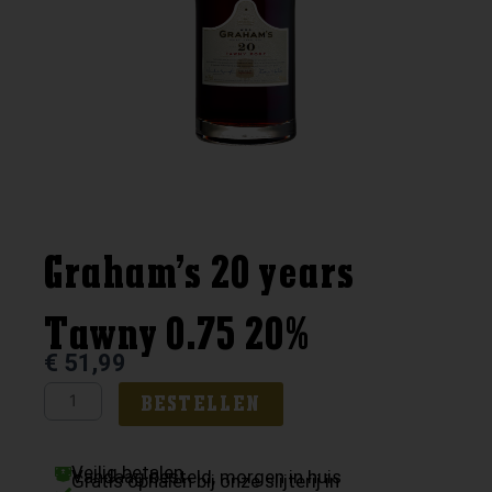
Graham’s 20 years
Tawny 0.75 20%
€
51,99
Graham's
BESTELLEN
20
years
Veilig betalen
Tawny
Vandaag besteld, morgen in huis
Gratis ophalen bij onze slijterij in