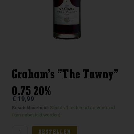
Graham’s ”The Tawny”
0.75 20%
€
19,99
Graham's
Beschikbaarheid:
Slechts 1 resterend op voorraad
''The
(kan nabesteld worden)
Tawny''
0.75
BESTELLEN