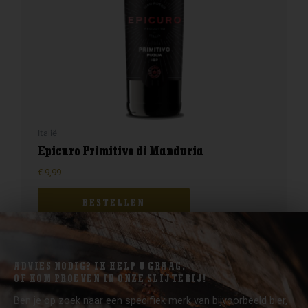
Italië
Epicuro Primitivo di Manduria
€
9,99
BESTELLEN
ADVIES NODIG? IK HELP U GRAAG.
OF KOM PROEVEN IN ONZE SLIJTERIJ!
Ben je op zoek naar een specifiek merk van bijvoorbeeld bier,