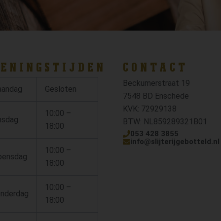
ENINGSTIJDEN
CONTACT
Beckumerstraat 19
andag
Gesloten
7548 BD Enschede
KVK: 72929138
10:00 –
nsdag
BTW: NL859289321B01
18:00
053 428 3855
info@slijterijgebotteld.nl
10:00 –
ensdag
18:00
10:00 –
nderdag
18:00