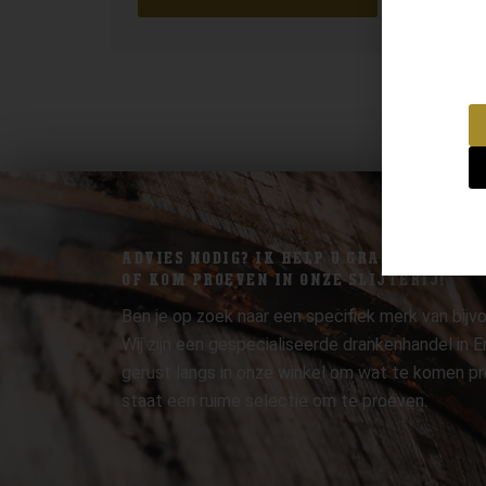
ADVIES NODIG? IK HELP U GRAAG.
OF KOM PROEVEN IN ONZE SLIJTERIJ!
Ben je op zoek naar een specifiek merk van bijvo
Wij zijn een gespecialiseerde drankenhandel in
gerust langs in onze winkel om wat te komen pr
staat een ruime selectie om te proeven.