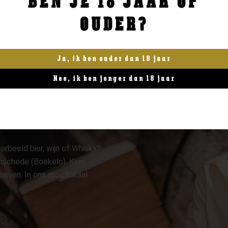
BEN JE 18 JAAR OF
OUDER?
Ja, ik ben ouder dan 18 jaar
Nee, ik ben jonger dan 18 jaar
orbeeld bier, wijn of Whisky?
 Enschede (Boekelo). Kom
oeven. In ons proeflokaal