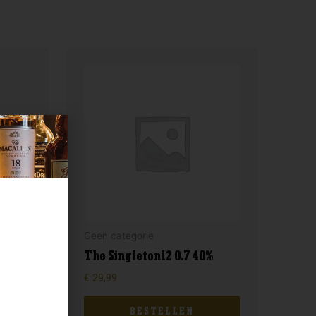
Geen categorie
The Singleton12 0.7 40%
€
29,99
BESTELLEN