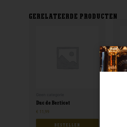
GERELATEERDE PRODUCTEN
Geen categorie
Gee
Duc de Berticot
En
€
11,99
€
12
BESTELLEN