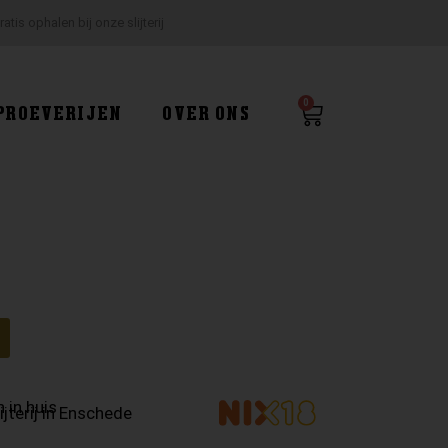
ratis ophalen bij onze slijterij
0
Winkelwagen
PROEVERIJEN
OVER ONS
g
 in huis
ijterij in Enschede