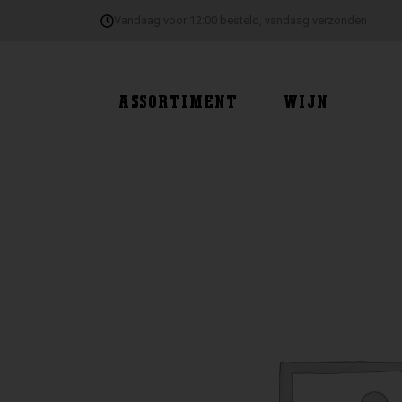
Ga
Vandaag voor 12:00 besteld, vandaag verzonden
naar
de
inhoud
ASSORTIMENT
WIJN