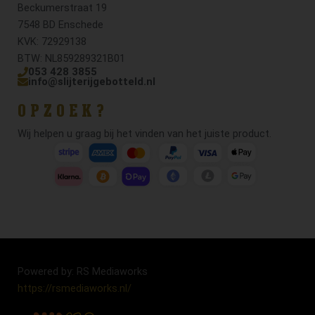
Beckumerstraat 19
7548 BD Enschede
KVK: 72929138
BTW: NL859289321B01
053 428 3855
info@slijterijgebotteld.nl
OPZOEK?
Wij helpen u graag bij het vinden van het juiste product.
Powered by: RS Mediaworks
https://rsmediaworks.nl/