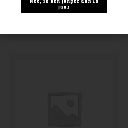
Nee, ik ben jonger dan 18
Forster spatlese 0.75
jaar
€
4,99
BESTELLEN