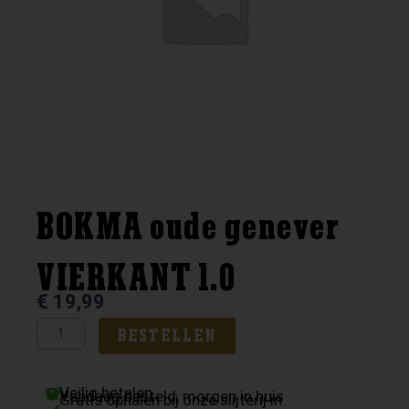
BOKMA oude genever
VIERKANT 1.0
€
19,99
BOKMA
BESTELLEN
oude
genever
Veilig betalen
VIERKANT
Vandaag besteld, morgen in huis
Gratis ophalen bij onze slijterij in