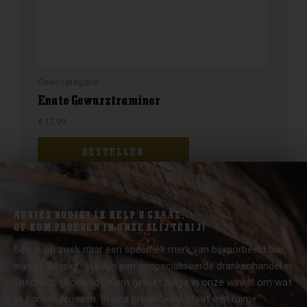
Geen categorie
Enate Gewurztraminer
€
17,99
BESTELLEN
ADVIES NODIG? IK HELP U GRAAG.
OF KOM PROEVEN IN ONZE SLIJTERIJ!
Ben je op zoek naar een specifiek merk van bijvoorbeeld bier,
wijn of Whisky? Wij zijn een gespecialiseerde drankenhandel in
Enschede (Boekelo). Kom gerust langs in onze winkel om wat
te komen proeven. In ons proeflokaal staat een ruime