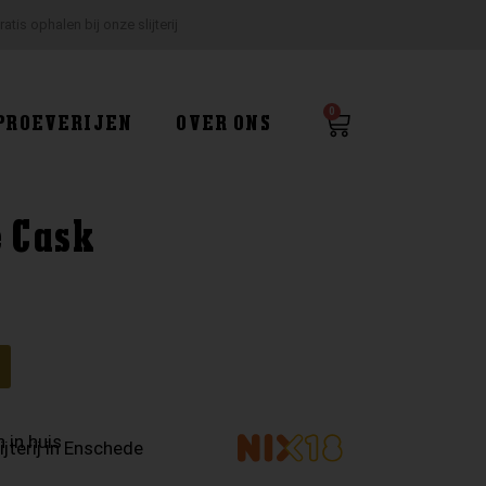
ratis ophalen bij onze slijterij
0
Winkelwagen
PROEVERIJEN
OVER ONS
e Cask
g
 in huis
ijterij in Enschede