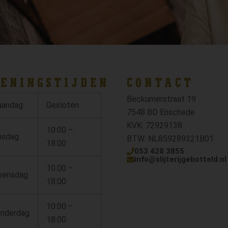
ENINGSTIJDEN
CONTACT
Beckumerstraat 19
andag
Gesloten
7548 BD Enschede
KVK: 72929138
10:00 –
nsdag
BTW: NL859289321B01
18:00
053 428 3855
info@slijterijgebotteld.nl
10:00 –
ensdag
18:00
10:00 –
nderdag
18:00