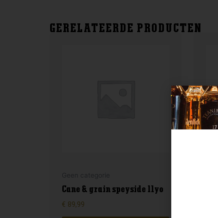
GERELATEERDE PRODUCTEN
Geen categorie
Gee
Cane & grain speyside 11yo
For
€
89,99
€
4,