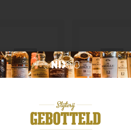
n categorie
Geen categorie
ster spatlese 0.75
Enate Gewurztramine
99
€
17,99