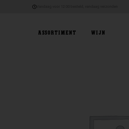
Ga
Vandaag voor 12:00 besteld, vandaag verzonden
naar
de
inhoud
ASSORTIMENT
WIJN