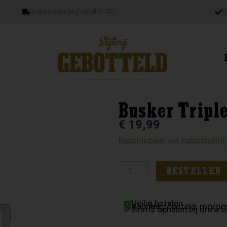
Gratis bezorging vanaf €150.-
G
Busker Tripl
€
19,99
Busker
Beschikbaar via nabestellin
Triple
Cask
BESTELLEN
aantal
Veilig betalen
Vandaag besteld, morgen
Gratis ophalen bij onze sl