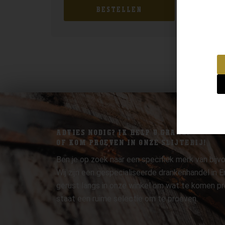
BESTELLEN
ADVIES NODIG? IK HELP U GRAAG.
OF KOM PROEVEN IN ONZE SLIJTERIJ!
Ben je op zoek naar een specifiek merk van bijvo
Wij zijn een gespecialiseerde drankenhandel in
gerust langs in onze winkel om wat te komen pr
staat een ruime selectie om te proeven.