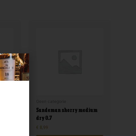
Geen categorie
Sandeman sherry medium
r
dry 0.7
€
8,99