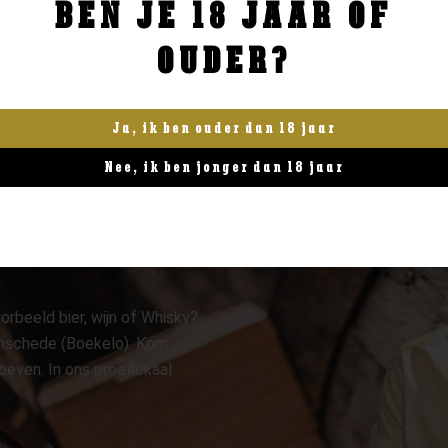
BEN JE 18 JAAR OF
BESTELLEN
BESTELLEN
OUDER?
Ja, ik ben ouder dan 18 jaar
Nee, ik ben jonger dan 18 jaar
orbeeld bier, wijn of Whisky?
 Enschede (Boekelo). Kom
oeven. In ons proeflokaal