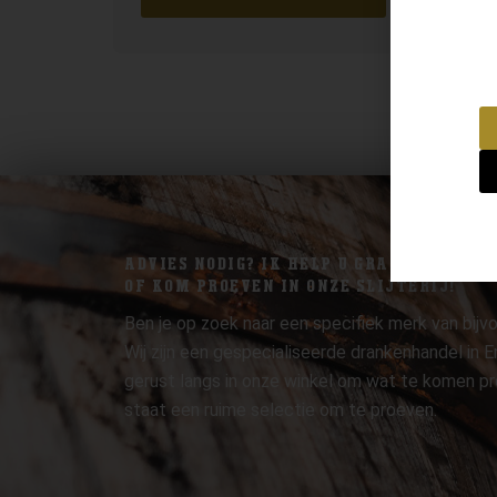
ADVIES NODIG? IK HELP U GRAAG.
OF KOM PROEVEN IN ONZE SLIJTERIJ!
Ben je op zoek naar een specifiek merk van bijvo
Wij zijn een gespecialiseerde drankenhandel in
gerust langs in onze winkel om wat te komen pr
staat een ruime selectie om te proeven.