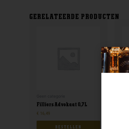
GERELATEERDE PRODUCTEN
Geen categorie
Gee
Filliers Advokaat 0,7L
Tu
€
16,49
€
7,
BESTELLEN