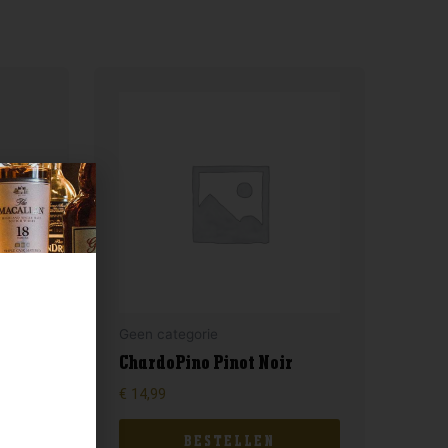
Geen categorie
ChardoPino Pinot Noir
€
14,99
BESTELLEN