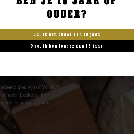
BEN JE 18 JAAR OF
OUDER?
Ja, ik ben ouder dan 18 jaar
Nee, ik ben jonger dan 18 jaar
orbeeld bier, wijn of Whisky?
 Enschede (Boekelo). Kom
oeven. In ons proeflokaal