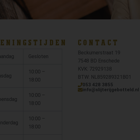
ENINGSTIJDEN
CONTACT
Beckumerstraat 19
andag
Gesloten
7548 BD Enschede
KVK: 72929138
10:00 –
nsdag
BTW: NL859289321B01
18:00
053 428 3855
info@slijterijgebotteld.nl
10:00 –
ensdag
18:00
10:00 –
nderdag
18:00