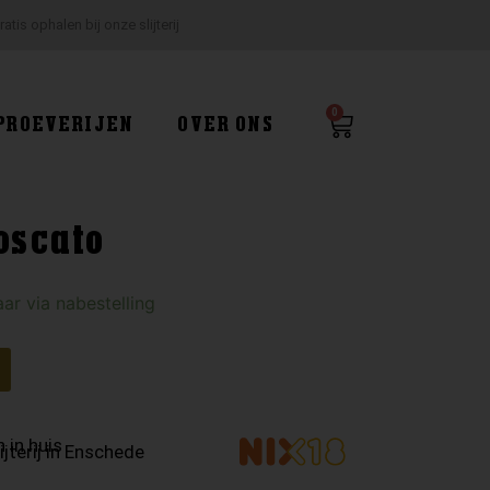
ratis ophalen bij onze slijterij
0
Winkelwagen
PROEVERIJEN
OVER ONS
oscato
ar via nabestelling
 in huis
ijterij in Enschede