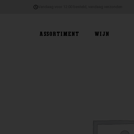
Ga
Vandaag voor 12:00 besteld, vandaag verzonden
naar
de
inhoud
ASSORTIMENT
WIJN