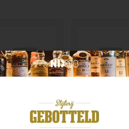
n categorie
Geen categorie
ate Rosado
Enate Crianza
,99
€
13,99