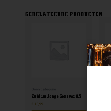
GERELATEERDE PRODUCTEN
Geen categorie
Gee
Zuidam Jonge Genever 0.5
En
€
13,99
€
12