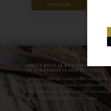
BESTELLEN
ADVIES NODIG? IK HELP U GRAAG.
OF KOM PROEVEN IN ONZE SLIJTERIJ!
Ben je op zoek naar een specifiek merk van bijvo
Wij zijn een gespecialiseerde drankenhandel in
gerust langs in onze winkel om wat te komen pr
staat een ruime selectie om te proeven.