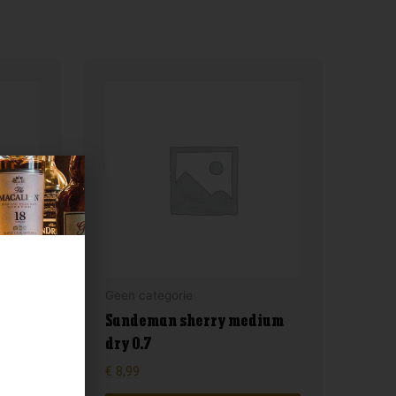
Geen categorie
Sandeman sherry medium
dry 0.7
€
8,99