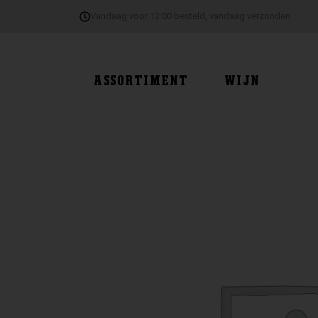
Ga
Vandaag voor 12:00 besteld, vandaag verzonden
naar
de
inhoud
ASSORTIMENT
WIJN