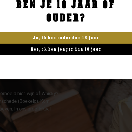
BEN JE 18 JAAR OF
BESTELLEN
BESTELLEN
OUDER?
Ja, ik ben ouder dan 18 jaar
Nee, ik ben jonger dan 18 jaar
orbeeld bier, wijn of Whisky?
 Enschede (Boekelo). Kom
oeven. In ons proeflokaal