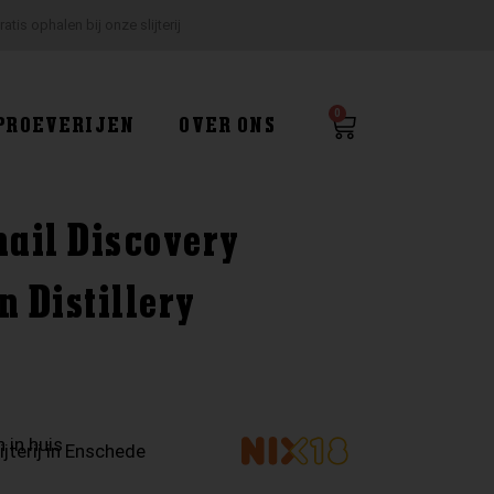
ratis ophalen bij onze slijterij
0
Winkelwagen
PROEVERIJEN
OVER ONS
ail Discovery
 Distillery
 in huis
ijterij in Enschede