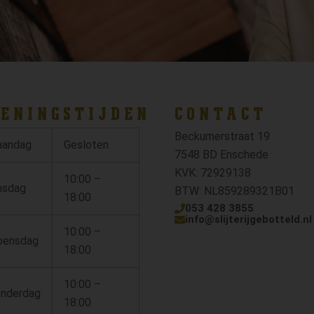
ENINGSTIJDEN
CONTACT
Beckumerstraat 19
andag
Gesloten
7548 BD Enschede
KVK: 72929138
10:00 –
nsdag
BTW: NL859289321B01
18:00
053 428 3855
info@slijterijgebotteld.nl
10:00 –
ensdag
18:00
10:00 –
nderdag
18:00