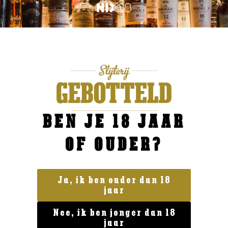
BEN JE 18 JAAR
OF OUDER?
Ja, ik ben ouder dan 18
Geen categorie
jaar
Fever Tree Indian tonic 0.5l
Nee, ik ben jonger dan 18
€
4,99
jaar