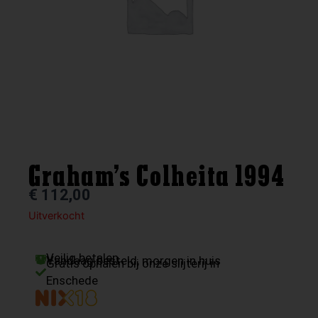
Graham’s Colheita 1994
€
112,00
Uitverkocht
Veilig betalen
Vandaag besteld, morgen in huis
Gratis ophalen bij onze slijterij in
Enschede