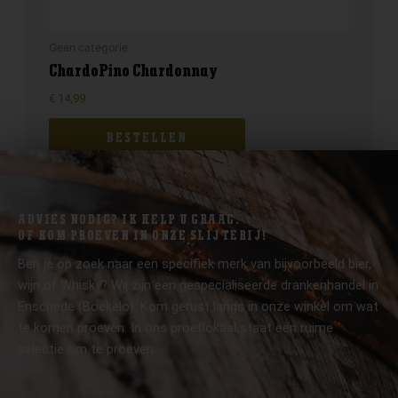
Geen categorie
ChardoPino Chardonnay
€
14,99
BESTELLEN
ADVIES NODIG? IK HELP U GRAAG.
OF KOM PROEVEN IN ONZE SLIJTERIJ!
Ben je op zoek naar een specifiek merk van bijvoorbeeld bier,
wijn of Whisky? Wij zijn een gespecialiseerde drankenhandel in
Enschede (Boekelo). Kom gerust langs in onze winkel om wat
te komen proeven. In ons proeflokaal staat een ruime
selectie om te proeven.