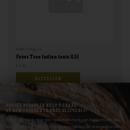
Geen categorie
Fever Tree Indian tonic 0.5l
€
4,99
BESTELLEN
ADVIES NODIG? IK HELP U GRAAG.
OF KOM PROEVEN IN ONZE SLIJTERIJ!
Ben je op zoek naar een specifiek merk van bijvoorbeeld bier,
wijn of Whisky? Wij zijn een gespecialiseerde drankenhandel in