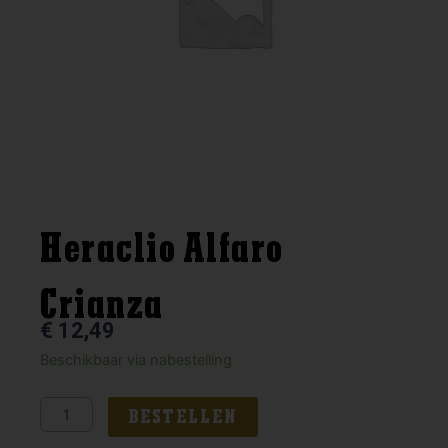
Heraclio Alfaro
Crianza
€
12,49
Heraclio
Beschikbaar via nabestelling
Alfaro
Crianza
BESTELLEN
aantal