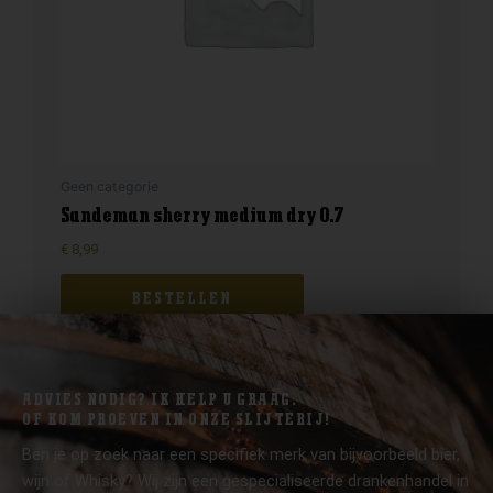
Geen categorie
Sandeman sherry medium dry 0.7
€
8,99
BESTELLEN
ADVIES NODIG? IK HELP U GRAAG.
OF KOM PROEVEN IN ONZE SLIJTERIJ!
Ben je op zoek naar een specifiek merk van bijvoorbeeld bier,
wijn of Whisky? Wij zijn een gespecialiseerde drankenhandel in