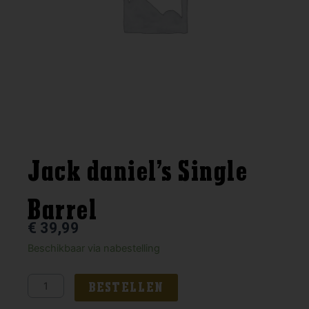
Jack daniel’s Single
Barrel
€
39,99
Jack
Beschikbaar via nabestelling
daniel's
Single
BESTELLEN
Barrel